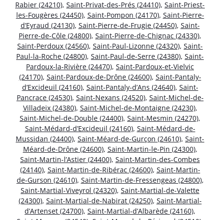
Rabier (24210)
,
Saint-Privat-des-Prés (24410)
,
Saint-Priest-
les-Fougères (24450)
,
Saint-Pompon (24170)
,
Saint-Pierre-
d’Eyraud (24130)
,
Saint-Pierre-de-Frugie (24450)
,
Saint-
Pierre-de-Côle (24800)
,
Saint-Pierre-de-Chignac (24330)
,
Saint-Perdoux (24560)
,
Saint-Paul-Lizonne (24320)
,
Saint-
Paul-la-Roche (24800)
,
Saint-Paul-de-Serre (24380)
,
Saint-
Pardoux-la-Rivière (24470)
,
Saint-Pardoux-et-Vielvic
(24170)
,
Saint-Pardoux-de-Drône (24600)
,
Saint-Pantaly-
d’Excideuil (24160)
,
Saint-Pantaly-d’Ans (24640)
,
Saint-
Pancrace (24530)
,
Saint-Nexans (24520)
,
Saint-Michel-de-
Villadeix (24380)
,
Saint-Michel-de-Montaigne (24230)
,
Saint-Michel-de-Double (24400)
,
Saint-Mesmin (24270)
,
Saint-Médard-d’Excideuil (24160)
,
Saint-Médard-de-
Mussidan (24400)
,
Saint-Méard-de-Gurçon (24610)
,
Saint-
Méard-de-Drône (24600)
,
Saint-Martin-le-Pin (24300)
,
Saint-Martin-l’Astier (24400)
,
Saint-Martin-des-Combes
(24140)
,
Saint-Martin-de-Ribérac (24600)
,
Saint-Martin-
de-Gurson (24610)
,
Saint-Martin-de-Fressengeas (24800)
,
Saint-Martial-Viveyrol (24320)
,
Saint-Martial-de-Valette
(24300)
,
Saint-Martial-de-Nabirat (24250)
,
Saint-Martial-
d’Artenset (24700)
,
Saint-Martial-d’Albarède (24160)
,