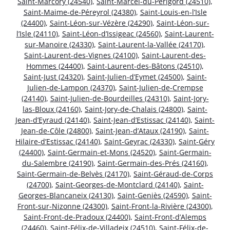
Saint-Marcory (24540)
,
Saint-Marcel-du-Périgord (24510)
,
Saint-Maime-de-Péreyrol (24380)
,
Saint-Louis-en-l’Isle
(24400)
,
Saint-Léon-sur-Vézère (24290)
,
Saint-Léon-sur-
l’Isle (24110)
,
Saint-Léon-d’Issigeac (24560)
,
Saint-Laurent-
sur-Manoire (24330)
,
Saint-Laurent-la-Vallée (24170)
,
Saint-Laurent-des-Vignes (24100)
,
Saint-Laurent-des-
Hommes (24400)
,
Saint-Laurent-des-Bâtons (24510)
,
Saint-Just (24320)
,
Saint-Julien-d’Eymet (24500)
,
Saint-
Julien-de-Lampon (24370)
,
Saint-Julien-de-Crempse
(24140)
,
Saint-Julien-de-Bourdeilles (24310)
,
Saint-Jory-
las-Bloux (24160)
,
Saint-Jory-de-Chalais (24800)
,
Saint-
Jean-d’Eyraud (24140)
,
Saint-Jean-d’Estissac (24140)
,
Saint-
Jean-de-Côle (24800)
,
Saint-Jean-d’Ataux (24190)
,
Saint-
Hilaire-d’Estissac (24140)
,
Saint-Geyrac (24330)
,
Saint-Géry
(24400)
,
Saint-Germain-et-Mons (24520)
,
Saint-Germain-
du-Salembre (24190)
,
Saint-Germain-des-Prés (24160)
,
Saint-Germain-de-Belvès (24170)
,
Saint-Géraud-de-Corps
(24700)
,
Saint-Georges-de-Montclard (24140)
,
Saint-
Georges-Blancaneix (24130)
,
Saint-Geniès (24590)
,
Saint-
Front-sur-Nizonne (24300)
,
Saint-Front-la-Rivière (24300)
,
Saint-Front-de-Pradoux (24400)
,
Saint-Front-d’Alemps
(24460)
,
Saint-Félix-de-Villadeix (24510)
,
Saint-Félix-de-