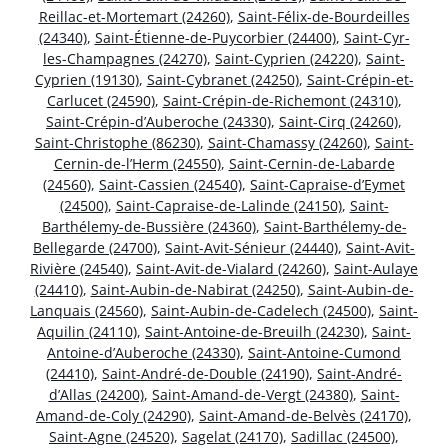
Reillac-et-Mortemart (24260)
,
Saint-Félix-de-Bourdeilles
(24340)
,
Saint-Étienne-de-Puycorbier (24400)
,
Saint-Cyr-
les-Champagnes (24270)
,
Saint-Cyprien (24220)
,
Saint-
Cyprien (19130)
,
Saint-Cybranet (24250)
,
Saint-Crépin-et-
Carlucet (24590)
,
Saint-Crépin-de-Richemont (24310)
,
Saint-Crépin-d’Auberoche (24330)
,
Saint-Cirq (24260)
,
Saint-Christophe (86230)
,
Saint-Chamassy (24260)
,
Saint-
Cernin-de-l’Herm (24550)
,
Saint-Cernin-de-Labarde
(24560)
,
Saint-Cassien (24540)
,
Saint-Capraise-d’Eymet
(24500)
,
Saint-Capraise-de-Lalinde (24150)
,
Saint-
Barthélemy-de-Bussière (24360)
,
Saint-Barthélemy-de-
Bellegarde (24700)
,
Saint-Avit-Sénieur (24440)
,
Saint-Avit-
Rivière (24540)
,
Saint-Avit-de-Vialard (24260)
,
Saint-Aulaye
(24410)
,
Saint-Aubin-de-Nabirat (24250)
,
Saint-Aubin-de-
Lanquais (24560)
,
Saint-Aubin-de-Cadelech (24500)
,
Saint-
Aquilin (24110)
,
Saint-Antoine-de-Breuilh (24230)
,
Saint-
Antoine-d’Auberoche (24330)
,
Saint-Antoine-Cumond
(24410)
,
Saint-André-de-Double (24190)
,
Saint-André-
d’Allas (24200)
,
Saint-Amand-de-Vergt (24380)
,
Saint-
Amand-de-Coly (24290)
,
Saint-Amand-de-Belvès (24170)
,
Saint-Agne (24520)
,
Sagelat (24170)
,
Sadillac (24500)
,