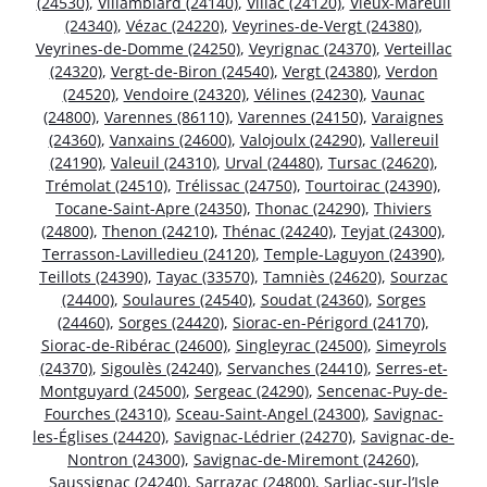
(24530)
,
Villamblard (24140)
,
Villac (24120)
,
Vieux-Mareuil
(24340)
,
Vézac (24220)
,
Veyrines-de-Vergt (24380)
,
Veyrines-de-Domme (24250)
,
Veyrignac (24370)
,
Verteillac
(24320)
,
Vergt-de-Biron (24540)
,
Vergt (24380)
,
Verdon
(24520)
,
Vendoire (24320)
,
Vélines (24230)
,
Vaunac
(24800)
,
Varennes (86110)
,
Varennes (24150)
,
Varaignes
(24360)
,
Vanxains (24600)
,
Valojoulx (24290)
,
Vallereuil
(24190)
,
Valeuil (24310)
,
Urval (24480)
,
Tursac (24620)
,
Trémolat (24510)
,
Trélissac (24750)
,
Tourtoirac (24390)
,
Tocane-Saint-Apre (24350)
,
Thonac (24290)
,
Thiviers
(24800)
,
Thenon (24210)
,
Thénac (24240)
,
Teyjat (24300)
,
Terrasson-Lavilledieu (24120)
,
Temple-Laguyon (24390)
,
Teillots (24390)
,
Tayac (33570)
,
Tamniès (24620)
,
Sourzac
(24400)
,
Soulaures (24540)
,
Soudat (24360)
,
Sorges
(24460)
,
Sorges (24420)
,
Siorac-en-Périgord (24170)
,
Siorac-de-Ribérac (24600)
,
Singleyrac (24500)
,
Simeyrols
(24370)
,
Sigoulès (24240)
,
Servanches (24410)
,
Serres-et-
Montguyard (24500)
,
Sergeac (24290)
,
Sencenac-Puy-de-
Fourches (24310)
,
Sceau-Saint-Angel (24300)
,
Savignac-
les-Églises (24420)
,
Savignac-Lédrier (24270)
,
Savignac-de-
Nontron (24300)
,
Savignac-de-Miremont (24260)
,
Saussignac (24240)
,
Sarrazac (24800)
,
Sarliac-sur-l’Isle