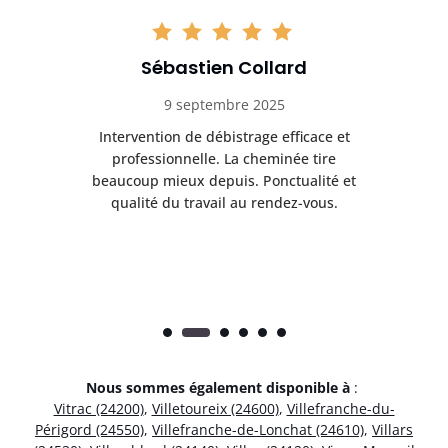
Sébastien Collard
9 septembre 2025
il
Intervention de débistrage efficace et
Ra
professionnelle. La cheminée tire
ri
e
beaucoup mieux depuis. Ponctualité et
ap
.
qualité du travail au rendez-vous.
Nous sommes également disponible à
:
Vitrac (24200)
,
Villetoureix (24600)
,
Villefranche-du-
Périgord (24550)
,
Villefranche-de-Lonchat (24610)
,
Villars