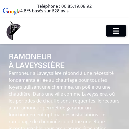
Téléphone :
06.85.19.08.92
4.8/5 basés sur 628 avis
RAMONEUR
À LAVEYSSIÈRE
Ramoneur à Laveyssière répond à une nécessité
fondamentale liée au chauffage pour tous les
foyers utilisant une cheminée, un poêle ou une
chaudière. Dans une ville comme Laveyssière, où
les périodes de chauffe sont fréquentes, le recours
à un ramoneur permet de garantir un
fonctionnement optimal des installations. Le
ramonage de cheminée constitue une étape
incontournable pour assurer une évacuation