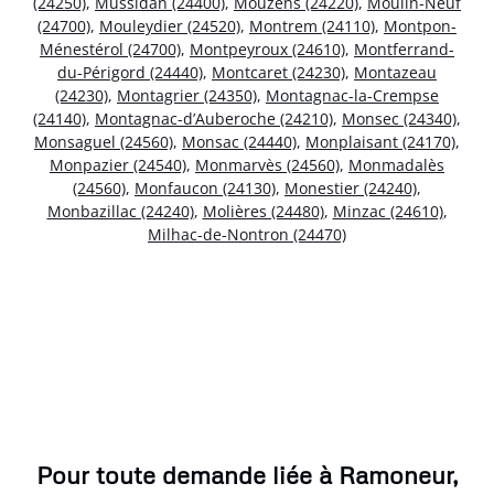
(24250)
,
Mussidan (24400)
,
Mouzens (24220)
,
Moulin-Neuf
(24700)
,
Mouleydier (24520)
,
Montrem (24110)
,
Montpon-
Ménestérol (24700)
,
Montpeyroux (24610)
,
Montferrand-
du-Périgord (24440)
,
Montcaret (24230)
,
Montazeau
(24230)
,
Montagrier (24350)
,
Montagnac-la-Crempse
(24140)
,
Montagnac-d’Auberoche (24210)
,
Monsec (24340)
,
Monsaguel (24560)
,
Monsac (24440)
,
Monplaisant (24170)
,
Monpazier (24540)
,
Monmarvès (24560)
,
Monmadalès
(24560)
,
Monfaucon (24130)
,
Monestier (24240)
,
Monbazillac (24240)
,
Molières (24480)
,
Minzac (24610)
,
Milhac-de-Nontron (24470)
Pour toute demande liée à Ramoneur,