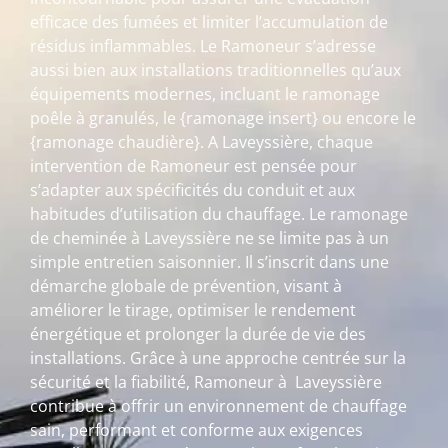
efficace des fumées et limiter l’accumulation de
résidus inflammables. Le Ramoneur s’adresse
aussi bien aux installations traditionnelles qu’aux
équipements modernes, incluant le ramonage
poêle à granulés, le {ramonage insert} ou encore le
{ramonage chaudière}. A Laveyssière, chaque
intervention de Ramoneur est pensée pour
s’adapter aux spécificités du conduit et aux
habitudes d’utilisation du chauffage. Le ramonage
de cheminée à Laveyssière ne se limite pas à un
simple entretien saisonnier. Il s’inscrit dans une
démarche globale de prévention, visant à
améliorer le tirage, optimiser le rendement
énergétique et prolonger la durée de vie des
installations. Grâce à une approche centrée sur la
sécurité et la fiabilité, Ramoneur à Laveyssière
contribue à offrir un environnement de chauffage
sain, performant et conforme aux exigences