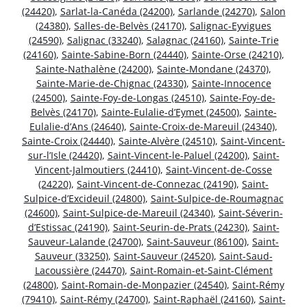
(24420)
,
Sarlat-la-Canéda (24200)
,
Sarlande (24270)
,
Salon
(24380)
,
Salles-de-Belvès (24170)
,
Salignac-Eyvigues
(24590)
,
Salignac (33240)
,
Salagnac (24160)
,
Sainte-Trie
(24160)
,
Sainte-Sabine-Born (24440)
,
Sainte-Orse (24210)
,
Sainte-Nathalène (24200)
,
Sainte-Mondane (24370)
,
Sainte-Marie-de-Chignac (24330)
,
Sainte-Innocence
(24500)
,
Sainte-Foy-de-Longas (24510)
,
Sainte-Foy-de-
Belvès (24170)
,
Sainte-Eulalie-d’Eymet (24500)
,
Sainte-
Eulalie-d’Ans (24640)
,
Sainte-Croix-de-Mareuil (24340)
,
Sainte-Croix (24440)
,
Sainte-Alvère (24510)
,
Saint-Vincent-
sur-l’Isle (24420)
,
Saint-Vincent-le-Paluel (24200)
,
Saint-
Vincent-Jalmoutiers (24410)
,
Saint-Vincent-de-Cosse
(24220)
,
Saint-Vincent-de-Connezac (24190)
,
Saint-
Sulpice-d’Excideuil (24800)
,
Saint-Sulpice-de-Roumagnac
(24600)
,
Saint-Sulpice-de-Mareuil (24340)
,
Saint-Séverin-
d’Estissac (24190)
,
Saint-Seurin-de-Prats (24230)
,
Saint-
Sauveur-Lalande (24700)
,
Saint-Sauveur (86100)
,
Saint-
Sauveur (33250)
,
Saint-Sauveur (24520)
,
Saint-Saud-
Lacoussière (24470)
,
Saint-Romain-et-Saint-Clément
(24800)
,
Saint-Romain-de-Monpazier (24540)
,
Saint-Rémy
(79410)
,
Saint-Rémy (24700)
,
Saint-Raphaël (24160)
,
Saint-