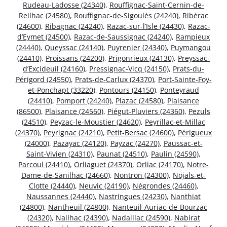
Rudeau-Ladosse (24340)
,
Rouffignac-Saint-Cernin-de-
Reilhac (24580)
,
Rouffignac-de-Sigoulès (24240)
,
Ribérac
(24600)
,
Ribagnac (24240)
,
Razac-sur-l’Isle (24430)
,
Razac-
d’Eymet (24500)
,
Razac-de-Saussignac (24240)
,
Rampieux
(24440)
,
Queyssac (24140)
,
Puyrenier (24340)
,
Puymangou
(24410)
,
Proissans (24200)
,
Prigonrieux (24130)
,
Preyssac-
d’Excideuil (24160)
,
Pressignac-Vicq (24150)
,
Prats-du-
Périgord (24550)
,
Prats-de-Carlux (24370)
,
Port-Sainte-Foy-
et-Ponchapt (33220)
,
Pontours (24150)
,
Ponteyraud
(24410)
,
Pomport (24240)
,
Plazac (24580)
,
Plaisance
(86500)
,
Plaisance (24560)
,
Piégut-Pluviers (24360)
,
Pezuls
(24510)
,
Peyzac-le-Moustier (24620)
,
Peyrillac-et-Millac
(24370)
,
Peyrignac (24210)
,
Petit-Bersac (24600)
,
Périgueux
(24000)
,
Pazayac (24120)
,
Payzac (24270)
,
Paussac-et-
Saint-Vivien (24310)
,
Paunat (24510)
,
Paulin (24590)
,
Parcoul (24410)
,
Orliaguet (24370)
,
Orliac (24170)
,
Notre-
Dame-de-Sanilhac (24660)
,
Nontron (24300)
,
Nojals-et-
Clotte (24440)
,
Neuvic (24190)
,
Négrondes (24460)
,
Naussannes (24440)
,
Nastringues (24230)
,
Nanthiat
(24800)
,
Nantheuil (24800)
,
Nanteuil-Auriac-de-Bourzac
(24320)
,
Nailhac (24390)
,
Nadaillac (24590)
,
Nabirat