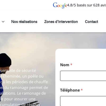
4.8/5 basés sur 628 avi
Nos réalisations
Zones d’intervention
Contact
Nom
*
entielle de sécurité
ne cheminée, un poêle ou
où les périodes de chauffe
nnel du ramonage permet de
Téléphone
*
allations. Le ramonage de
le pour assurer une
accumulation de résidus