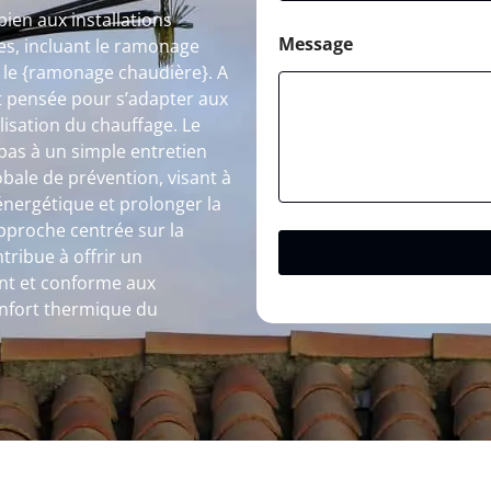
ien aux installations
Message
s, incluant le ramonage
e le {ramonage chaudière}. A
 pensée pour s’adapter aux
ilisation du chauffage. Le
pas à un simple entretien
obale de prévention, visant à
énergétique et prolonger la
approche centrée sur la
tribue à offrir un
nt et conforme aux
onfort thermique du