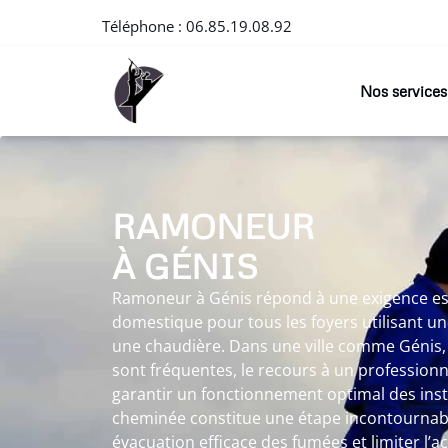
Téléphone :
06.85.19.08.92
Nos services
RAMONEUR
À GÉNIS
Ramoneur à Génis répond à une exigence ess
domestique pour tous les foyers utilisant u
une chaudière. Dans une ville comme Génis, 
sont fréquentes, le recours à un professio
garantir un fonctionnement optimal des inst
cheminée constitue une étape incontournab
évacuation efficace des fumées et limiter l’