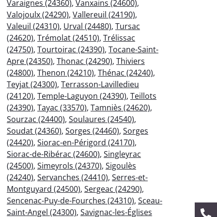
Varaignes (24360)
,
Vanxains (24600)
,
Valojoulx (24290)
,
Vallereuil (24190)
,
Valeuil (24310)
,
Urval (24480)
,
Tursac
(24620)
,
Trémolat (24510)
,
Trélissac
(24750)
,
Tourtoirac (24390)
,
Tocane-Saint-
Apre (24350)
,
Thonac (24290)
,
Thiviers
(24800)
,
Thenon (24210)
,
Thénac (24240)
,
Teyjat (24300)
,
Terrasson-Lavilledieu
(24120)
,
Temple-Laguyon (24390)
,
Teillots
(24390)
,
Tayac (33570)
,
Tamniès (24620)
,
Sourzac (24400)
,
Soulaures (24540)
,
Soudat (24360)
,
Sorges (24460)
,
Sorges
(24420)
,
Siorac-en-Périgord (24170)
,
Siorac-de-Ribérac (24600)
,
Singleyrac
(24500)
,
Simeyrols (24370)
,
Sigoulès
(24240)
,
Servanches (24410)
,
Serres-et-
Montguyard (24500)
,
Sergeac (24290)
,
Sencenac-Puy-de-Fourches (24310)
,
Sceau-
Saint-Angel (24300)
,
Savignac-les-Églises