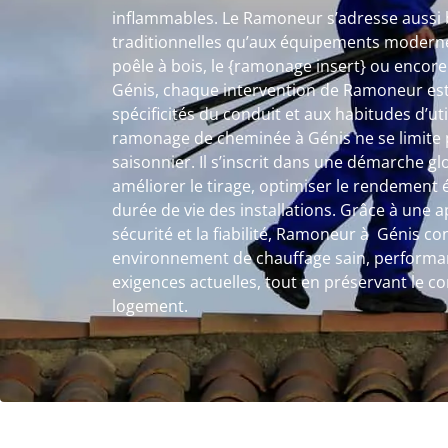
inflammables. Le Ramoneur s’adresse aussi b
traditionnelles qu’aux équipements moderne
poêle à bois, le {ramonage insert} ou encor
Génis, chaque intervention de Ramoneur est
spécificités du conduit et aux habitudes d’ut
ramonage de cheminée à Génis ne se limite 
saisonnier. Il s’inscrit dans une démarche gl
améliorer le tirage, optimiser le rendement 
durée de vie des installations. Grâce à une 
sécurité et la fiabilité, Ramoneur à Génis con
environnement de chauffage sain, performa
exigences actuelles, tout en préservant le c
logement.