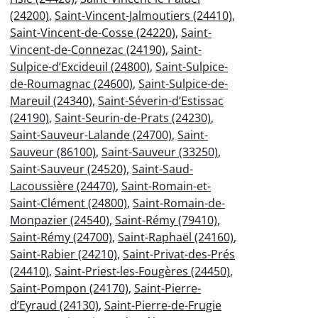
(24200)
,
Saint-Vincent-Jalmoutiers (24410)
,
Saint-Vincent-de-Cosse (24220)
,
Saint-
Vincent-de-Connezac (24190)
,
Saint-
Sulpice-d’Excideuil (24800)
,
Saint-Sulpice-
de-Roumagnac (24600)
,
Saint-Sulpice-de-
Mareuil (24340)
,
Saint-Séverin-d’Estissac
(24190)
,
Saint-Seurin-de-Prats (24230)
,
Saint-Sauveur-Lalande (24700)
,
Saint-
Sauveur (86100)
,
Saint-Sauveur (33250)
,
Saint-Sauveur (24520)
,
Saint-Saud-
Lacoussière (24470)
,
Saint-Romain-et-
Saint-Clément (24800)
,
Saint-Romain-de-
Monpazier (24540)
,
Saint-Rémy (79410)
,
Saint-Rémy (24700)
,
Saint-Raphaël (24160)
,
Saint-Rabier (24210)
,
Saint-Privat-des-Prés
(24410)
,
Saint-Priest-les-Fougères (24450)
,
Saint-Pompon (24170)
,
Saint-Pierre-
d’Eyraud (24130)
,
Saint-Pierre-de-Frugie