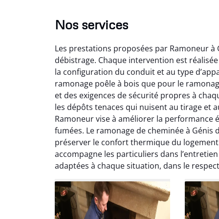
Nos services
Les prestations proposées par Ramoneur à G
débistrage. Chaque intervention est réalisé
la configuration du conduit et au type d’appa
ramonage poêle à bois que pour le ramonage
et des exigences de sécurité propres à chaq
les dépôts tenaces qui nuisent au tirage et 
Lo
Ramoneur vise à améliorer la performance é
fumées. Le ramonage de cheminée à Génis de
2
préserver le confort thermique du logement
Trè
accompagne les particuliers dans l’entretien 
débist
adaptées à chaque situation, dans le respe
Chemi
nettoyé
nette
re