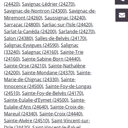
(24420)
,
Savignac-Lédrier (24270)
,
Savignac-de-Nontron (24300)
,
Savignac-de-
Miremont (24260)
,
Saussignac (24240)
,
Sarrazac (24800)
,
Sarliac-sur-l’Isle (24420)
,
Sarlat-la-Canéda (24200)
,
Sarlande (24270)
,
Salon (24380)
,
Salles-de-Belvès (24170)
,
Salignac-Eyvigues (24590)
,
Salignac
(33240)
,
Salagnac (24160)
,
Sainte-Trie
(24160)
,
Sainte-Sabine-Born (24440)
,
Sainte-Orse (24210)
,
Sainte-Nathalène
(24200)
,
Sainte-Mondane (24370)
,
Sainte-
Marie-de-Chignac (24330)
,
Sainte-
Innocence (24500)
,
Sainte-Foy-de-Longas
(24510)
,
Sainte-Foy-de-Belvès (24170)
,
Sainte-Eulalie-d’Eymet (24500)
,
Sainte-
Eulalie-d’Ans (24640)
,
Sainte-Croix-de-
Mareuil (24340)
,
Sainte-Croix (24440)
,
Sainte-Alvère (24510)
,
Saint-Vincent-sur-
l’Isle (24420)
,
Saint-Vincent-le-Paluel