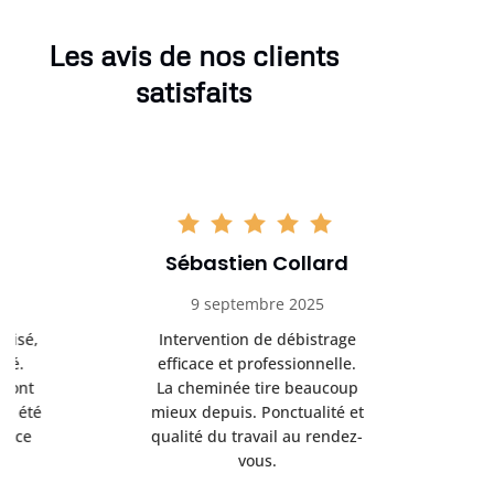
Les avis de nos clients
satisfaits
Sébastien Collard
Amand
9 septembre 2025
3 nov
Intervention de débistrage
Ramonag
efficace et professionnelle.
beaucou
La cheminée tire beaucoup
Protection 
mieux depuis. Ponctualité et
après i
qualité du travail au rendez-
conseil
vous.
l’entret
pr