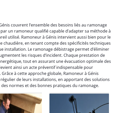
énis couvrent l’ensemble des besoins liés au ramonage
e par un ramoneur qualifié capable d’adapter sa méthode à
reil utilisé. Ramoneur à Génis intervient aussi bien pour le
 chaudière, en tenant compte des spécificités techniques
ue installation. Le ramonage débistrage permet d’éliminer
augmentent les risques d’incident. Chaque prestation de
ïc Marchand
Claire Vautrin
nergétique, tout en assurant une évacuation optimale des
vient ainsi un acte préventif indispensable pour
4 janvier 2026
21 juin 2025
. Grâce à cette approche globale, Ramoneur à Génis
s bon travail de
Ramonage très bien réalisé,
régulier de leurs installations, en apportant des solutions
rage et ramonage.
travail propre et soigné.
ct des normes et des bonnes pratiques du ramonage.
née parfaitement
Toutes les explications ont
e et fonctionnement
été claires et le conduit a été
ment amélioré. Je
laissé impeccable. Service
commande sans
sérieux et rassurant.
hésitation.