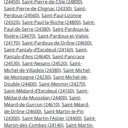
(24450)
,
Saint-Pierre-de-Côle (24800)
,
Saint-Pierre-de-Chignac (24330)
,
Saint-
Perdoux (24560)
,
Saint-Paul-Lizonne
(24320)
,
Saint-Paul-la-Roche (24800)
,
Saint-
Paul-de-Serre (24380)
,
Saint-Pardoux-la-
Rivière (24470)
,
Saint-Pardoux-et-Vielvic
(24170)
,
Saint-Pardoux-de-Drône (24600)
,
Saint-Pantaly-d’Excideuil (24160)
,
Saint-
Pantaly-d’Ans (24640)
,
Saint-Pancrace
(24530)
,
Saint-Nexans (24520)
,
Saint-
Michel-de-Villadeix (24380)
,
Saint-Michel-
de-Montaigne (24230)
,
Saint-Michel-de-
Double (24400)
,
Saint-Mesmin (24270)
,
Saint-Médard-d’Excideuil (24160)
,
Saint-
Médard-de-Mussidan (24400)
,
Saint-
Méard-de-Gurçon (24610)
,
Saint-Méard-
de-Drône (24600)
,
Saint-Martin-le-Pin
(24300)
,
Saint-Martin-l’Astier (24400)
,
Saint-
Martin-des-Combes (24140)
,
Saint-Martin-