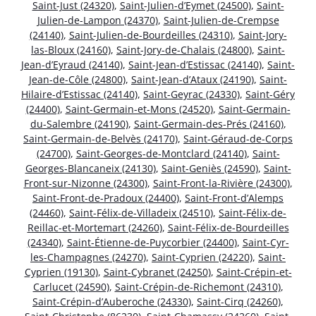
Saint-Just (24320)
,
Saint-Julien-d’Eymet (24500)
,
Saint-
Julien-de-Lampon (24370)
,
Saint-Julien-de-Crempse
(24140)
,
Saint-Julien-de-Bourdeilles (24310)
,
Saint-Jory-
las-Bloux (24160)
,
Saint-Jory-de-Chalais (24800)
,
Saint-
Jean-d’Eyraud (24140)
,
Saint-Jean-d’Estissac (24140)
,
Saint-
Jean-de-Côle (24800)
,
Saint-Jean-d’Ataux (24190)
,
Saint-
Hilaire-d’Estissac (24140)
,
Saint-Geyrac (24330)
,
Saint-Géry
(24400)
,
Saint-Germain-et-Mons (24520)
,
Saint-Germain-
du-Salembre (24190)
,
Saint-Germain-des-Prés (24160)
,
Saint-Germain-de-Belvès (24170)
,
Saint-Géraud-de-Corps
(24700)
,
Saint-Georges-de-Montclard (24140)
,
Saint-
Georges-Blancaneix (24130)
,
Saint-Geniès (24590)
,
Saint-
Front-sur-Nizonne (24300)
,
Saint-Front-la-Rivière (24300)
,
Saint-Front-de-Pradoux (24400)
,
Saint-Front-d’Alemps
(24460)
,
Saint-Félix-de-Villadeix (24510)
,
Saint-Félix-de-
Reillac-et-Mortemart (24260)
,
Saint-Félix-de-Bourdeilles
(24340)
,
Saint-Étienne-de-Puycorbier (24400)
,
Saint-Cyr-
les-Champagnes (24270)
,
Saint-Cyprien (24220)
,
Saint-
Cyprien (19130)
,
Saint-Cybranet (24250)
,
Saint-Crépin-et-
Carlucet (24590)
,
Saint-Crépin-de-Richemont (24310)
,
Saint-Crépin-d’Auberoche (24330)
,
Saint-Cirq (24260)
,