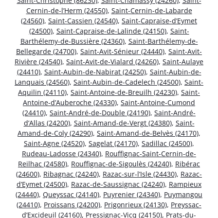
Saint-Christophe (86230)
,
Saint-Chamassy (24260)
,
Saint-
Cernin-de-l’Herm (24550)
,
Saint-Cernin-de-Labarde
(24560)
,
Saint-Cassien (24540)
,
Saint-Capraise-d’Eymet
(24500)
,
Saint-Capraise-de-Lalinde (24150)
,
Saint-
Barthélemy-de-Bussière (24360)
,
Saint-Barthélemy-de-
Bellegarde (24700)
,
Saint-Avit-Sénieur (24440)
,
Saint-Avit-
Rivière (24540)
,
Saint-Avit-de-Vialard (24260)
,
Saint-Aulaye
(24410)
,
Saint-Aubin-de-Nabirat (24250)
,
Saint-Aubin-de-
Lanquais (24560)
,
Saint-Aubin-de-Cadelech (24500)
,
Saint-
Aquilin (24110)
,
Saint-Antoine-de-Breuilh (24230)
,
Saint-
Antoine-d’Auberoche (24330)
,
Saint-Antoine-Cumond
(24410)
,
Saint-André-de-Double (24190)
,
Saint-André-
d’Allas (24200)
,
Saint-Amand-de-Vergt (24380)
,
Saint-
Amand-de-Coly (24290)
,
Saint-Amand-de-Belvès (24170)
,
Saint-Agne (24520)
,
Sagelat (24170)
,
Sadillac (24500)
,
Rudeau-Ladosse (24340)
,
Rouffignac-Saint-Cernin-de-
Reilhac (24580)
,
Rouffignac-de-Sigoulès (24240)
,
Ribérac
(24600)
,
Ribagnac (24240)
,
Razac-sur-l’Isle (24430)
,
Razac-
d’Eymet (24500)
,
Razac-de-Saussignac (24240)
,
Rampieux
(24440)
,
Queyssac (24140)
,
Puyrenier (24340)
,
Puymangou
(24410)
,
Proissans (24200)
,
Prigonrieux (24130)
,
Preyssac-
d’Excideuil (24160)
,
Pressignac-Vicq (24150)
,
Prats-du-