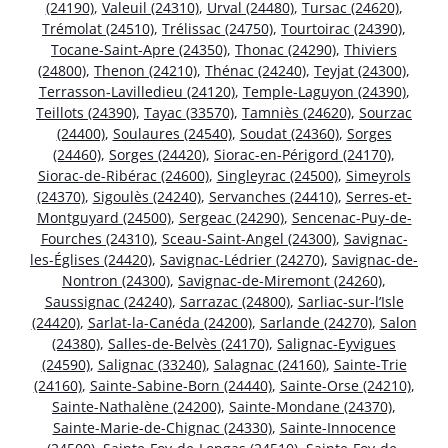
(24190)
,
Valeuil (24310)
,
Urval (24480)
,
Tursac (24620)
,
Trémolat (24510)
,
Trélissac (24750)
,
Tourtoirac (24390)
,
Tocane-Saint-Apre (24350)
,
Thonac (24290)
,
Thiviers
(24800)
,
Thenon (24210)
,
Thénac (24240)
,
Teyjat (24300)
,
Terrasson-Lavilledieu (24120)
,
Temple-Laguyon (24390)
,
Teillots (24390)
,
Tayac (33570)
,
Tamniès (24620)
,
Sourzac
(24400)
,
Soulaures (24540)
,
Soudat (24360)
,
Sorges
(24460)
,
Sorges (24420)
,
Siorac-en-Périgord (24170)
,
Siorac-de-Ribérac (24600)
,
Singleyrac (24500)
,
Simeyrols
(24370)
,
Sigoulès (24240)
,
Servanches (24410)
,
Serres-et-
Montguyard (24500)
,
Sergeac (24290)
,
Sencenac-Puy-de-
Fourches (24310)
,
Sceau-Saint-Angel (24300)
,
Savignac-
les-Églises (24420)
,
Savignac-Lédrier (24270)
,
Savignac-de-
Nontron (24300)
,
Savignac-de-Miremont (24260)
,
Saussignac (24240)
,
Sarrazac (24800)
,
Sarliac-sur-l’Isle
(24420)
,
Sarlat-la-Canéda (24200)
,
Sarlande (24270)
,
Salon
(24380)
,
Salles-de-Belvès (24170)
,
Salignac-Eyvigues
(24590)
,
Salignac (33240)
,
Salagnac (24160)
,
Sainte-Trie
(24160)
,
Sainte-Sabine-Born (24440)
,
Sainte-Orse (24210)
,
Sainte-Nathalène (24200)
,
Sainte-Mondane (24370)
,
Sainte-Marie-de-Chignac (24330)
,
Sainte-Innocence