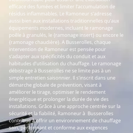
efficace des fumées et limiter l’accumulation de
résidus inflammables. Le Ramoneur s’adresse
aussi bien aux installations traditionnelles qu’aux
équipements modernes, incluant le ramonage
poêle à granulés, le {ramonage insert} ou encore le
{ramonage chaudière}. A Busserolles, chaque
intervention de Ramoneur est pensée pour
s’adapter aux spécificités du conduit et aux
habitudes d’utilisation du chauffage. Le ramonage
débistrage à Busserolles ne se limite pas à un
simple entretien saisonnier. Il s’inscrit dans une
démarche globale de prévention, visant à
améliorer le tirage, optimiser le rendement
énergétique et prolonger la durée de vie des
installations. Grâce à une approche centrée sur la
sécurité et la fiabilité, Ramoneur à Busserolles
contribue à offrir un environnement de chauffage
sain, performant et conforme aux exigences