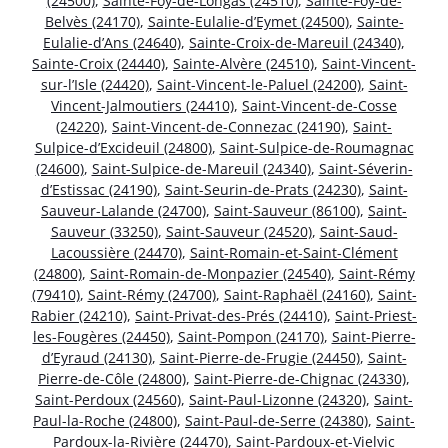
(24500)
,
Sainte-Foy-de-Longas (24510)
,
Sainte-Foy-de-
Belvès (24170)
,
Sainte-Eulalie-d’Eymet (24500)
,
Sainte-
Eulalie-d’Ans (24640)
,
Sainte-Croix-de-Mareuil (24340)
,
Sainte-Croix (24440)
,
Sainte-Alvère (24510)
,
Saint-Vincent-
sur-l’Isle (24420)
,
Saint-Vincent-le-Paluel (24200)
,
Saint-
Vincent-Jalmoutiers (24410)
,
Saint-Vincent-de-Cosse
(24220)
,
Saint-Vincent-de-Connezac (24190)
,
Saint-
Sulpice-d’Excideuil (24800)
,
Saint-Sulpice-de-Roumagnac
(24600)
,
Saint-Sulpice-de-Mareuil (24340)
,
Saint-Séverin-
d’Estissac (24190)
,
Saint-Seurin-de-Prats (24230)
,
Saint-
Sauveur-Lalande (24700)
,
Saint-Sauveur (86100)
,
Saint-
Sauveur (33250)
,
Saint-Sauveur (24520)
,
Saint-Saud-
Lacoussière (24470)
,
Saint-Romain-et-Saint-Clément
(24800)
,
Saint-Romain-de-Monpazier (24540)
,
Saint-Rémy
(79410)
,
Saint-Rémy (24700)
,
Saint-Raphaël (24160)
,
Saint-
Rabier (24210)
,
Saint-Privat-des-Prés (24410)
,
Saint-Priest-
les-Fougères (24450)
,
Saint-Pompon (24170)
,
Saint-Pierre-
d’Eyraud (24130)
,
Saint-Pierre-de-Frugie (24450)
,
Saint-
Pierre-de-Côle (24800)
,
Saint-Pierre-de-Chignac (24330)
,
Saint-Perdoux (24560)
,
Saint-Paul-Lizonne (24320)
,
Saint-
Paul-la-Roche (24800)
,
Saint-Paul-de-Serre (24380)
,
Saint-
Pardoux-la-Rivière (24470)
,
Saint-Pardoux-et-Vielvic