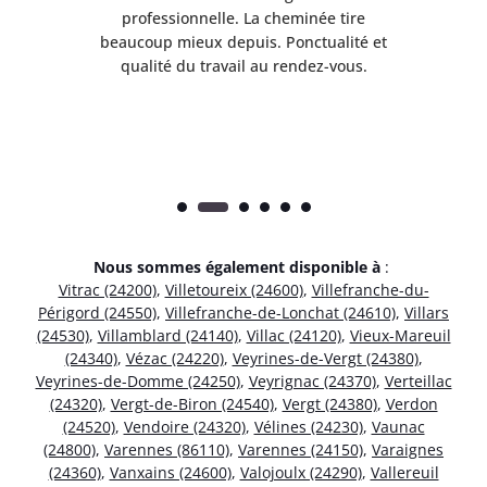
professionnelle. La cheminée tire
ri
e
beaucoup mieux depuis. Ponctualité et
ap
.
qualité du travail au rendez-vous.
Nous sommes également disponible à
:
Vitrac (24200)
,
Villetoureix (24600)
,
Villefranche-du-
Périgord (24550)
,
Villefranche-de-Lonchat (24610)
,
Villars
(24530)
,
Villamblard (24140)
,
Villac (24120)
,
Vieux-Mareuil
(24340)
,
Vézac (24220)
,
Veyrines-de-Vergt (24380)
,
Veyrines-de-Domme (24250)
,
Veyrignac (24370)
,
Verteillac
(24320)
,
Vergt-de-Biron (24540)
,
Vergt (24380)
,
Verdon
(24520)
,
Vendoire (24320)
,
Vélines (24230)
,
Vaunac
(24800)
,
Varennes (86110)
,
Varennes (24150)
,
Varaignes
(24360)
,
Vanxains (24600)
,
Valojoulx (24290)
,
Vallereuil