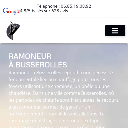
Téléphone :
06.85.19.08.92
4.8/5 basés sur 628 avis
RAMONEUR
À BUSSEROLLES
Ramoneur à Busserolles répond à une nécessité
fondamentale liée au chauffage pour tous les
foyers utilisant une cheminée, un poêle ou une
chaudière. Dans une ville comme Busserolles, où
les périodes de chauffe sont fréquentes, le recours
à un ramoneur permet de garantir un
fonctionnement optimal des installations. Le
ramonage débistrage constitue une étape
incontournable pour assurer une évacuation