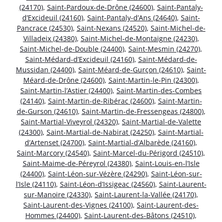
(24170)
,
Saint-Pardoux-de-Drône (24600)
,
Saint-Pantaly-
d’Excideuil (24160)
,
Saint-Pantaly-d’Ans (24640)
,
Saint-
Pancrace (24530)
,
Saint-Nexans (24520)
,
Saint-Michel-de-
Villadeix (24380)
,
Saint-Michel-de-Montaigne (24230)
,
Saint-Michel-de-Double (24400)
,
Saint-Mesmin (24270)
,
Saint-Médard-d’Excideuil (24160)
,
Saint-Médard-de-
Mussidan (24400)
,
Saint-Méard-de-Gurçon (24610)
,
Saint-
Méard-de-Drône (24600)
,
Saint-Martin-le-Pin (24300)
,
Saint-Martin-l’Astier (24400)
,
Saint-Martin-des-Combes
(24140)
,
Saint-Martin-de-Ribérac (24600)
,
Saint-Martin-
de-Gurson (24610)
,
Saint-Martin-de-Fressengeas (24800)
,
Saint-Martial-Viveyrol (24320)
,
Saint-Martial-de-Valette
(24300)
,
Saint-Martial-de-Nabirat (24250)
,
Saint-Martial-
d’Artenset (24700)
,
Saint-Martial-d’Albarède (24160)
,
Saint-Marcory (24540)
,
Saint-Marcel-du-Périgord (24510)
,
Saint-Maime-de-Péreyrol (24380)
,
Saint-Louis-en-l’Isle
(24400)
,
Saint-Léon-sur-Vézère (24290)
,
Saint-Léon-sur-
l’Isle (24110)
,
Saint-Léon-d’Issigeac (24560)
,
Saint-Laurent-
sur-Manoire (24330)
,
Saint-Laurent-la-Vallée (24170)
,
Saint-Laurent-des-Vignes (24100)
,
Saint-Laurent-des-
Hommes (24400)
,
Saint-Laurent-des-Bâtons (24510)
,