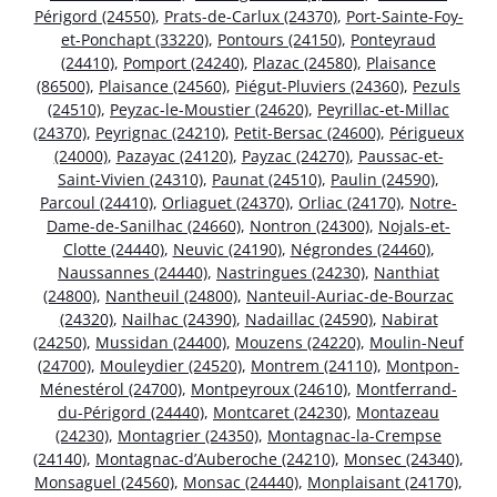
Périgord (24550)
,
Prats-de-Carlux (24370)
,
Port-Sainte-Foy-
et-Ponchapt (33220)
,
Pontours (24150)
,
Ponteyraud
(24410)
,
Pomport (24240)
,
Plazac (24580)
,
Plaisance
(86500)
,
Plaisance (24560)
,
Piégut-Pluviers (24360)
,
Pezuls
(24510)
,
Peyzac-le-Moustier (24620)
,
Peyrillac-et-Millac
(24370)
,
Peyrignac (24210)
,
Petit-Bersac (24600)
,
Périgueux
(24000)
,
Pazayac (24120)
,
Payzac (24270)
,
Paussac-et-
Saint-Vivien (24310)
,
Paunat (24510)
,
Paulin (24590)
,
Parcoul (24410)
,
Orliaguet (24370)
,
Orliac (24170)
,
Notre-
Dame-de-Sanilhac (24660)
,
Nontron (24300)
,
Nojals-et-
Clotte (24440)
,
Neuvic (24190)
,
Négrondes (24460)
,
Naussannes (24440)
,
Nastringues (24230)
,
Nanthiat
(24800)
,
Nantheuil (24800)
,
Nanteuil-Auriac-de-Bourzac
(24320)
,
Nailhac (24390)
,
Nadaillac (24590)
,
Nabirat
(24250)
,
Mussidan (24400)
,
Mouzens (24220)
,
Moulin-Neuf
(24700)
,
Mouleydier (24520)
,
Montrem (24110)
,
Montpon-
Ménestérol (24700)
,
Montpeyroux (24610)
,
Montferrand-
du-Périgord (24440)
,
Montcaret (24230)
,
Montazeau
(24230)
,
Montagrier (24350)
,
Montagnac-la-Crempse
(24140)
,
Montagnac-d’Auberoche (24210)
,
Monsec (24340)
,
Monsaguel (24560)
,
Monsac (24440)
,
Monplaisant (24170)
,