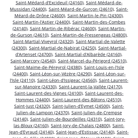
Saint-Médard-d’Excideuil (24160)
,
Saint-Médard-de-
Mussidan (24400)
,
Saint-Méard-de-Gurçon (24610)
,
Saint-
Méard-de-Drône (24600)
,
Saint-Martin-le-Pin (24300)
,
Saint-Martin-l’Astier (24400)
,
Saint-Martin-des-Combes
(24140)
,
Saint-Martin-de-Ribérac (24600)
,
Saint-Martin-
de-Gurson (24610)
,
Saint-Martin-de-Fressengeas (24800)
,
Saint-Martial-Viveyrol (24320)
,
Saint-Martial-de-Valette
(24300)
,
Saint-Martial-de-Nabirat (24250)
,
Saint-Martial-
d’Artenset (24700)
,
Saint-Martial-d’Albarède (24160)
,
Saint-Marcory (24540)
,
Saint-Marcel-du-Périgord (24510)
,
Saint-Maime-de-Péreyrol (24380)
,
Saint-Louis-en-l’Isle
(24400)
,
Saint-Léon-sur-Vézère (24290)
,
Saint-Léon-sur-
l’Isle (24110)
,
Saint-Léon-d’Issigeac (24560)
,
Saint-Laurent-
sur-Manoire (24330)
,
Saint-Laurent-la-Vallée (24170)
,
Saint-Laurent-des-Vignes (24100)
,
Saint-Laurent-des-
Hommes (24400)
,
Saint-Laurent-des-Bâtons (24510)
,
Saint-Just (24320)
,
Saint-Julien-d’Eymet (24500)
,
Saint-
Julien-de-Lampon (24370)
,
Saint-Julien-de-Crempse
(24140)
,
Saint-Julien-de-Bourdeilles (24310)
,
Saint-Jory-
las-Bloux (24160)
,
Saint-Jory-de-Chalais (24800)
,
Saint-
Jean-d’Eyraud (24140)
,
Saint-Jean-d’Estissac (24140)
,
Saint-