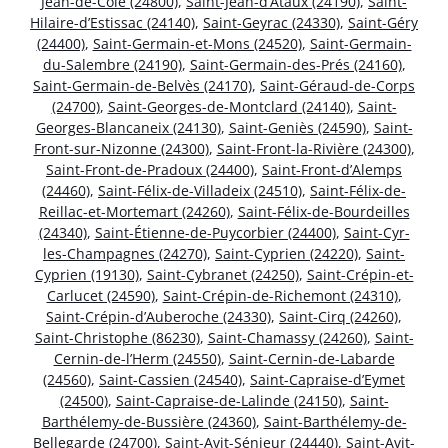
Jean-de-Côle (24800)
,
Saint-Jean-d’Ataux (24190)
,
Saint-
Hilaire-d’Estissac (24140)
,
Saint-Geyrac (24330)
,
Saint-Géry
(24400)
,
Saint-Germain-et-Mons (24520)
,
Saint-Germain-
du-Salembre (24190)
,
Saint-Germain-des-Prés (24160)
,
Saint-Germain-de-Belvès (24170)
,
Saint-Géraud-de-Corps
(24700)
,
Saint-Georges-de-Montclard (24140)
,
Saint-
Georges-Blancaneix (24130)
,
Saint-Geniès (24590)
,
Saint-
Front-sur-Nizonne (24300)
,
Saint-Front-la-Rivière (24300)
,
Saint-Front-de-Pradoux (24400)
,
Saint-Front-d’Alemps
(24460)
,
Saint-Félix-de-Villadeix (24510)
,
Saint-Félix-de-
Reillac-et-Mortemart (24260)
,
Saint-Félix-de-Bourdeilles
(24340)
,
Saint-Étienne-de-Puycorbier (24400)
,
Saint-Cyr-
les-Champagnes (24270)
,
Saint-Cyprien (24220)
,
Saint-
Cyprien (19130)
,
Saint-Cybranet (24250)
,
Saint-Crépin-et-
Carlucet (24590)
,
Saint-Crépin-de-Richemont (24310)
,
Saint-Crépin-d’Auberoche (24330)
,
Saint-Cirq (24260)
,
Saint-Christophe (86230)
,
Saint-Chamassy (24260)
,
Saint-
Cernin-de-l’Herm (24550)
,
Saint-Cernin-de-Labarde
(24560)
,
Saint-Cassien (24540)
,
Saint-Capraise-d’Eymet
(24500)
,
Saint-Capraise-de-Lalinde (24150)
,
Saint-
Barthélemy-de-Bussière (24360)
,
Saint-Barthélemy-de-
Bellegarde (24700)
,
Saint-Avit-Sénieur (24440)
,
Saint-Avit-