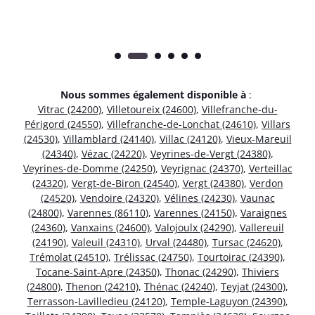
Nous sommes également disponible à
:
Vitrac (24200)
,
Villetoureix (24600)
,
Villefranche-du-
Périgord (24550)
,
Villefranche-de-Lonchat (24610)
,
Villars
(24530)
,
Villamblard (24140)
,
Villac (24120)
,
Vieux-Mareuil
(24340)
,
Vézac (24220)
,
Veyrines-de-Vergt (24380)
,
Veyrines-de-Domme (24250)
,
Veyrignac (24370)
,
Verteillac
(24320)
,
Vergt-de-Biron (24540)
,
Vergt (24380)
,
Verdon
(24520)
,
Vendoire (24320)
,
Vélines (24230)
,
Vaunac
(24800)
,
Varennes (86110)
,
Varennes (24150)
,
Varaignes
(24360)
,
Vanxains (24600)
,
Valojoulx (24290)
,
Vallereuil
(24190)
,
Valeuil (24310)
,
Urval (24480)
,
Tursac (24620)
,
Trémolat (24510)
,
Trélissac (24750)
,
Tourtoirac (24390)
,
Tocane-Saint-Apre (24350)
,
Thonac (24290)
,
Thiviers
(24800)
,
Thenon (24210)
,
Thénac (24240)
,
Teyjat (24300)
,
Terrasson-Lavilledieu (24120)
,
Temple-Laguyon (24390)
,