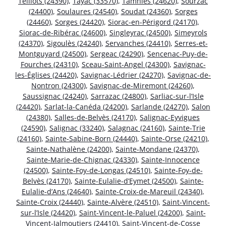
Teillots (24390)
,
Tayac (33570)
,
Tamniès (24620)
,
Sourzac
(24400)
,
Soulaures (24540)
,
Soudat (24360)
,
Sorges
(24460)
,
Sorges (24420)
,
Siorac-en-Périgord (24170)
,
Siorac-de-Ribérac (24600)
,
Singleyrac (24500)
,
Simeyrols
(24370)
,
Sigoulès (24240)
,
Servanches (24410)
,
Serres-et-
Montguyard (24500)
,
Sergeac (24290)
,
Sencenac-Puy-de-
Fourches (24310)
,
Sceau-Saint-Angel (24300)
,
Savignac-
les-Églises (24420)
,
Savignac-Lédrier (24270)
,
Savignac-de-
Nontron (24300)
,
Savignac-de-Miremont (24260)
,
Saussignac (24240)
,
Sarrazac (24800)
,
Sarliac-sur-l’Isle
(24420)
,
Sarlat-la-Canéda (24200)
,
Sarlande (24270)
,
Salon
(24380)
,
Salles-de-Belvès (24170)
,
Salignac-Eyvigues
(24590)
,
Salignac (33240)
,
Salagnac (24160)
,
Sainte-Trie
(24160)
,
Sainte-Sabine-Born (24440)
,
Sainte-Orse (24210)
,
Sainte-Nathalène (24200)
,
Sainte-Mondane (24370)
,
Sainte-Marie-de-Chignac (24330)
,
Sainte-Innocence
(24500)
,
Sainte-Foy-de-Longas (24510)
,
Sainte-Foy-de-
Belvès (24170)
,
Sainte-Eulalie-d’Eymet (24500)
,
Sainte-
Eulalie-d’Ans (24640)
,
Sainte-Croix-de-Mareuil (24340)
,
Sainte-Croix (24440)
,
Sainte-Alvère (24510)
,
Saint-Vincent-
sur-l’Isle (24420)
,
Saint-Vincent-le-Paluel (24200)
,
Saint-
Vincent-Jalmoutiers (24410)
,
Saint-Vincent-de-Cosse