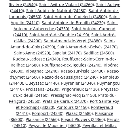
Rivière (24540)
,
Saint-Avit-de-Vialard (24260)
,
Saint-Aulaye
(24410)
,
Saint-Aubin-de-Nabirat (24250)
,
Saint-Aubin-de-
Lanquais (24560)
,
Saint-Aubin-de-Cadelech (24500)
,
Saint-
Aquilin (24110)
,
Saint-Antoine-de-Breuilh (24230)
,
Saint-
Antoine-d’Auberoche (24330)
,
Saint-Antoine-Cumond
(24410)
,
Saint-André-de-Double (24190)
,
Saint-André-
d’Allas (24200)
,
Saint-Amand-de-Vergt (24380)
,
Saint-
Amand-de-Coly (24290)
,
Saint-Amand-de-Belvès (24170)
,
Saint-Agne (24520)
,
Sagelat (24170)
,
Sadillac (24500)
,
Rudeau-Ladosse (24340)
,
Rouffignac-Saint-Cernin-de-
Reilhac (24580)
,
Rouffignac-de-Sigoulès (24240)
,
Ribérac
(24600)
,
Ribagnac (24240)
,
Razac-sur-l’Isle (24430)
,
Razac-
d’Eymet (24500)
,
Razac-de-Saussignac (24240)
,
Rampieux
(24440)
,
Queyssac (24140)
,
Puyrenier (24340)
,
Puymangou
(24410)
,
Proissans (24200)
,
Prigonrieux (24130)
,
Preyssac-
d’Excideuil (24160)
,
Pressignac-Vicq (24150)
,
Prats-du-
Périgord (24550)
,
Prats-de-Carlux (24370)
,
Port-Sainte-Foy-
et-Ponchapt (33220)
,
Pontours (24150)
,
Ponteyraud
(24410)
,
Pomport (24240)
,
Plazac (24580)
,
Plaisance
(86500)
,
Plaisance (24560)
,
Piégut-Pluviers (24360)
,
Pezuls
(24510)
,
Peyzac-le-Moustier (24620)
,
Peyrillac-et-Millac