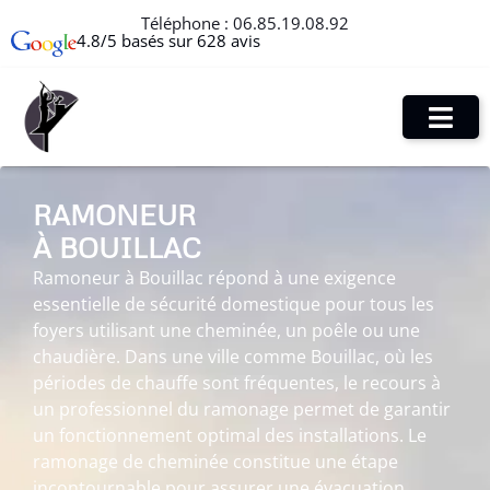
Téléphone :
06.85.19.08.92
4.8/5 basés sur 628 avis
RAMONEUR
À BOUILLAC
Ramoneur à Bouillac répond à une exigence
essentielle de sécurité domestique pour tous les
foyers utilisant une cheminée, un poêle ou une
chaudière. Dans une ville comme Bouillac, où les
périodes de chauffe sont fréquentes, le recours à
un professionnel du ramonage permet de garantir
un fonctionnement optimal des installations. Le
ramonage de cheminée constitue une étape
incontournable pour assurer une évacuation