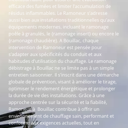
efficace des fumées et limiter l’accumulation de
résidus inflammables. Le Ramoneur s’adresse
aussi bien aux installations traditionnelles qu’aux
équipements modernes, incluant le ramonage
poêle à granulés, le {ramonage insert} ou encore le
{ramonage chaudière}. A Bouillac, chaque
intervention de Ramoneur est pensée pour
s’adapter aux spécificités du conduit et aux
habitudes d’utilisation du chauffage. Le ramonage
débistrage à Bouillac ne se limite pas à un simple
entretien saisonnier. Il s’inscrit dans une démarche
globale de prévention, visant à améliorer le tirage,
optimiser le rendement énergétique et prolonger
la durée de vie des installations. Grâce à une
approche centrée sur la sécurité et la fiabilité,
Ramoneur à Bouillac contribue à offrir un
environnement de chauffage sain, performant et
conforme aux exigences actuelles, tout en