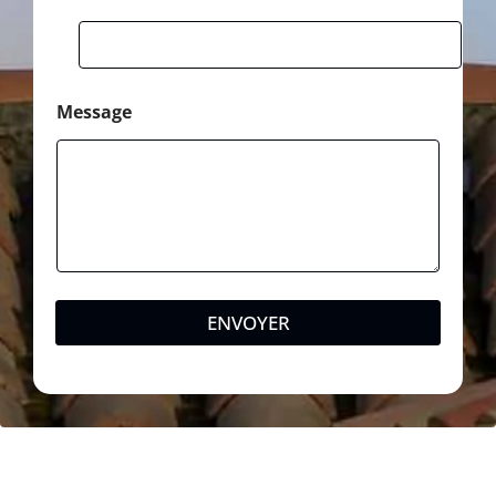
l
Message
ENVOYER