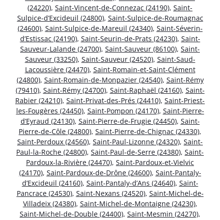
(24220)
,
Saint-Vincent-de-Connezac (24190)
,
Saint-
Sulpice-d’Excideuil (24800)
,
Saint-Sulpice-de-Roumagnac
(24600)
,
Saint-Sulpice-de-Mareuil (24340)
,
Saint-Séverin-
d’Estissac (24190)
,
Saint-Seurin-de-Prats (24230)
,
Saint-
Sauveur-Lalande (24700)
,
Saint-Sauveur (86100)
,
Saint-
Sauveur (33250)
,
Saint-Sauveur (24520)
,
Saint-Saud-
Lacoussière (24470)
,
Saint-Romain-et-Saint-Clément
(24800)
,
Saint-Romain-de-Monpazier (24540)
,
Saint-Rémy
(79410)
,
Saint-Rémy (24700)
,
Saint-Raphaël (24160)
,
Saint-
Rabier (24210)
,
Saint-Privat-des-Prés (24410)
,
Saint-Priest-
les-Fougères (24450)
,
Saint-Pompon (24170)
,
Saint-Pierre-
d’Eyraud (24130)
,
Saint-Pierre-de-Frugie (24450)
,
Saint-
Pierre-de-Côle (24800)
,
Saint-Pierre-de-Chignac (24330)
,
Saint-Perdoux (24560)
,
Saint-Paul-Lizonne (24320)
,
Saint-
Paul-la-Roche (24800)
,
Saint-Paul-de-Serre (24380)
,
Saint-
Pardoux-la-Rivière (24470)
,
Saint-Pardoux-et-Vielvic
(24170)
,
Saint-Pardoux-de-Drône (24600)
,
Saint-Pantaly-
d’Excideuil (24160)
,
Saint-Pantaly-d’Ans (24640)
,
Saint-
Pancrace (24530)
,
Saint-Nexans (24520)
,
Saint-Michel-de-
Villadeix (24380)
,
Saint-Michel-de-Montaigne (24230)
,
Saint-Michel-de-Double (24400)
,
Saint-Mesmin (24270)
,