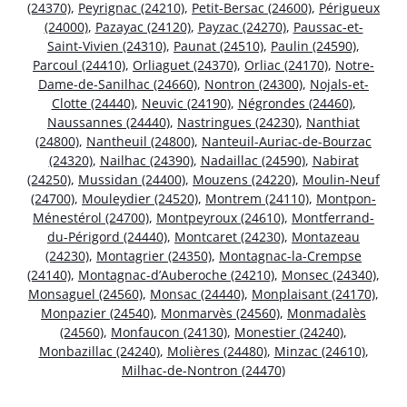
(24370)
,
Peyrignac (24210)
,
Petit-Bersac (24600)
,
Périgueux
(24000)
,
Pazayac (24120)
,
Payzac (24270)
,
Paussac-et-
Saint-Vivien (24310)
,
Paunat (24510)
,
Paulin (24590)
,
Parcoul (24410)
,
Orliaguet (24370)
,
Orliac (24170)
,
Notre-
Dame-de-Sanilhac (24660)
,
Nontron (24300)
,
Nojals-et-
Clotte (24440)
,
Neuvic (24190)
,
Négrondes (24460)
,
Naussannes (24440)
,
Nastringues (24230)
,
Nanthiat
(24800)
,
Nantheuil (24800)
,
Nanteuil-Auriac-de-Bourzac
(24320)
,
Nailhac (24390)
,
Nadaillac (24590)
,
Nabirat
(24250)
,
Mussidan (24400)
,
Mouzens (24220)
,
Moulin-Neuf
(24700)
,
Mouleydier (24520)
,
Montrem (24110)
,
Montpon-
Ménestérol (24700)
,
Montpeyroux (24610)
,
Montferrand-
du-Périgord (24440)
,
Montcaret (24230)
,
Montazeau
(24230)
,
Montagrier (24350)
,
Montagnac-la-Crempse
(24140)
,
Montagnac-d’Auberoche (24210)
,
Monsec (24340)
,
Monsaguel (24560)
,
Monsac (24440)
,
Monplaisant (24170)
,
Monpazier (24540)
,
Monmarvès (24560)
,
Monmadalès
(24560)
,
Monfaucon (24130)
,
Monestier (24240)
,
Monbazillac (24240)
,
Molières (24480)
,
Minzac (24610)
,
Milhac-de-Nontron (24470)