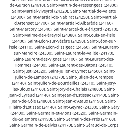
de-Gurson (24610)
,
Saint-Martin-de-Fressengeas (24800)
,
Saint-Martial-Viveyrol (24320)
,
Saint-Martial-de-Valette
(24300)
,
Saint-Martial-de-Nabirat (24250)
,
Saint-Martial-
d’Artenset (24700)
,
Saint-Martial-d’Albarède (24160)
,
Saint-Marcory (24540)
,
Saint-Marcel-du-Périgord (24510)
,
Saint-Maime-de-Péreyrol (24380)
,
Saint-Louis-en-l’Isle
(24400)
,
Saint-Léon-sur-Vézère (24290)
,
Saint-Léon-sur-
l’Isle (24110)
,
Saint-Léon-d’Issigeac (24560)
,
Saint-Laurent-
sur-Manoire (24330)
,
Saint-Laurent-la-Vallée (24170)
,
Saint-Laurent-des-Vignes (24100)
,
Saint-Laurent-des-
Hommes (24400)
,
Saint-Laurent-des-Bâtons (24510)
,
Saint-Just (24320)
,
Saint-Julien-d’Eymet (24500)
,
Saint-
Julien-de-Lampon (24370)
,
Saint-Julien-de-Crempse
(24140)
,
Saint-Julien-de-Bourdeilles (24310)
,
Saint-Jory-
las-Bloux (24160)
,
Saint-Jory-de-Chalais (24800)
,
Saint-
Jean-d’Eyraud (24140)
,
Saint-Jean-d’Estissac (24140)
,
Saint-
Jean-de-Côle (24800)
,
Saint-Jean-d’Ataux (24190)
,
Saint-
Hilaire-d’Estissac (24140)
,
Saint-Geyrac (24330)
,
Saint-Géry
(24400)
,
Saint-Germain-et-Mons (24520)
,
Saint-Germain-
du-Salembre (24190)
,
Saint-Germain-des-Prés (24160)
,
Saint-Germain-de-Belvès (24170)
,
Saint-Géraud-de-Corps