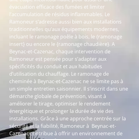
évacuation efficace des fumées et limiter
l’accumulation de résidus inflammables. Le
Ramoneur s’adresse aussi bien aux installations
traditionnelles qu’aux équipements modernes,
incluant le ramonage poêle à bois, le {ramonage
insert} ou encore le {ramonage chaudière}. A
Beynac-et-Cazenac, chaque intervention de
Ramoneur est pensée pour s’adapter aux
spécificités du conduit et aux habitudes
d’utilisation du chauffage. Le ramonage de
cheminée à Beynac-et-Cazenac ne se limite pas à
un simple entretien saisonnier. Il s’inscrit dans une
démarche globale de prévention, visant à
améliorer le tirage, optimiser le rendement
énergétique et prolonger la durée de vie des
installations. Grâce à une approche centrée sur la
sécurité et la fiabilité, Ramoneur à Beynac-et-
Cazenac contribue à offrir un environnement de