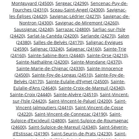
Montguyard (24500)
,
Sergeac (24290)
,
Sencenac-Puy-de-
Fourches (24310)
,
Sceau-Saint-Angel (24300)
,
Savignac-
les-Églises (24420)
,
Savignac-Lédrier (24270)
,
Savignac-de-
Nontron (24300)
,
Savignac-de-Miremont (24260)
,
Saussignac (24240)
,
Sarrazac (24800)
,
Sarliac-sur-l’Isle
(24420)
,
Sarlat-la-Canéda (24200)
,
Sarlande (24270)
,
Salon
(24380)
,
Salles-de-Belvès (24170)
,
Salignac-Eyvigues
(24590)
,
Salignac (33240)
,
Salagnac (24160)
,
Sainte-Trie
(24160)
,
Sainte-Sabine-Born (24440)
,
Sainte-Orse (24210)
,
Sainte-Nathalène (24200)
,
Sainte-Mondane (24370)
,
Sainte-Marie-de-Chignac (24330)
,
Sainte-Innocence
(24500)
,
Sainte-Foy-de-Longas (24510)
,
Sainte-Foy-de-
Belvès (24170)
,
Sainte-Eulalie-d’Eymet (24500)
,
Sainte-
Eulalie-d’Ans (24640)
,
Sainte-Croix-de-Mareuil (24340)
,
Sainte-Croix (24440)
,
Sainte-Alvère (24510)
,
Saint-Vincent-
sur-l’Isle (24420)
,
Saint-Vincent-le-Paluel (24200)
,
Saint-
Vincent-Jalmoutiers (24410)
,
Saint-Vincent-de-Cosse
(24220)
,
Saint-Vincent-de-Connezac (24190)
,
Saint-
Sulpice-d’Excideuil (24800)
,
Saint-Sulpice-de-Roumagnac
(24600)
,
Saint-Sulpice-de-Mareuil (24340)
,
Saint-Séverin-
d’Estissac (24190)
,
Saint-Seurin-de-Prats (24230)
,
Saint-