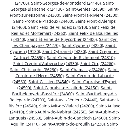
(24700)
,
Saint-Georges-de-Montclard (24140)
,
Saint-
Georges-Blancaneix (24130)
,
Saint-Geniès (24590)
,
Saint-
Front-sur-Nizonne (24300)
,
Saint-Front-la-Rivière (24300)
,
Saint-Front-de-Pradoux (24400)
,
Saint-Front-d’Alemps
(24460)
,
Saint-Félix-de-Villadeix (24510)
,
Saint-Félix-de-
Reillac-et-Mortemart (24260)
,
Saint-Félix-de-Bourdeilles
(24340)
,
Saint-Étienne-de-Puycorbier (24400)
,
Saint-Cyr-
les-Champagnes (24270)
,
Saint-Cyprien (24220)
,
Saint-
Cyprien (19130)
,
Saint-Cybranet (24250)
,
Saint-Crépin-et-
Carlucet (24590)
,
Saint-Crépin-de-Richemont (24310)
,
Saint-Crépin-d’Auberoche (24330)
,
Saint-Cirq (24260)
,
Saint-Christophe (86230)
,
Saint-Chamassy (24260)
,
Saint-
Cernin-de-l’Herm (24550)
,
Saint-Cernin-de-Labarde
(24560)
,
Saint-Cassien (24540)
,
Saint-Capraise-d’Eymet
(24500)
,
Saint-Capraise-de-Lalinde (24150)
,
Saint-
Barthélemy-de-Bussière (24360)
,
Saint-Barthélemy-de-
Bellegarde (24700)
,
Saint-Avit-Sénieur (24440)
,
Saint-Avit-
Rivière (24540)
,
Saint-Avit-de-Vialard (24260)
,
Saint-Aulaye
(24410)
,
Saint-Aubin-de-Nabirat (24250)
,
Saint-Aubin-de-
Lanquais (24560)
,
Saint-Aubin-de-Cadelech (24500)
,
Saint-
Aquilin (24110)
,
Saint-Antoine-de-Breuilh (24230)
,
Saint-