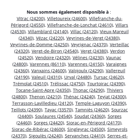
Nous sommes également disponible à
:
Vitrac (24200)
,
Villetoureix (24600)
,
Villefranche-du-
Périgord (24550)
,
Villefranche-de-Lonchat (24610)
,
Villars
(24530)
,
Villamblard (24140)
,
Villac (24120)
,
Vieux-Mareuil
(24340)
,
Vézac (24220)
,
Veyrines-de-Vergt (24380)
,
Veyrines-de-Domme (24250)
,
Veyrignac (24370)
,
Verteillac
(24320)
,
Vergt-de-Biron (24540)
,
Vergt (24380)
,
Verdon
(24520)
,
Vendoire (24320)
,
Vélines (24230)
,
Vaunac
(24800)
,
Varennes (86110)
,
Varennes (24150)
,
Varaignes
(24360)
,
Vanxains (24600)
,
Valojoulx (24290)
,
Vallereuil
(24190)
,
Valeuil (24310)
,
Urval (24480)
,
Tursac (24620)
,
Trémolat (24510)
,
Trélissac (24750)
,
Tourtoirac (24390)
,
Tocane-Saint-Apre (24350)
,
Thonac (24290)
,
Thiviers
(24800)
,
Thenon (24210)
,
Thénac (24240)
,
Teyjat (24300)
,
Terrasson-Lavilledieu (24120)
,
Temple-Laguyon (24390)
,
Teillots (24390)
,
Tayac (33570)
,
Tamniès (24620)
,
Sourzac
(24400)
,
Soulaures (24540)
,
Soudat (24360)
,
Sorges
(24460)
,
Sorges (24420)
,
Siorac-en-Périgord (24170)
,
Siorac-de-Ribérac (24600)
,
Singleyrac (24500)
,
Simeyrols
(24370)
,
Sigoulès (24240)
,
Servanches (24410)
,
Serres-et-