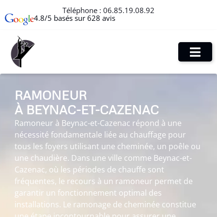
Téléphone :
06.85.19.08.92
4.8/5 basés sur 628 avis
RAMONEUR
À BEYNAC-ET-CAZENAC
Ramoneur à Beynac-et-Cazenac répond à une
nécessité fondamentale liée au chauffage pour
tous les foyers utilisant une cheminée, un poêle ou
une chaudière. Dans une ville comme Beynac-et-
Cazenac, où les périodes de chauffe sont
fréquentes, le recours à un ramoneur permet de
garantir un fonctionnement optimal des
installations. Le ramonage de cheminée constitue
une étape incontournable pour assurer une