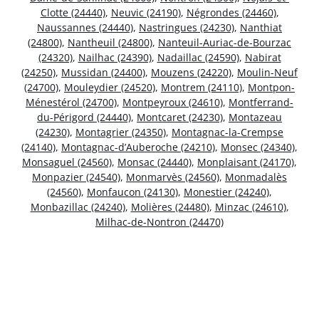
Clotte (24440)
,
Neuvic (24190)
,
Négrondes (24460)
,
Naussannes (24440)
,
Nastringues (24230)
,
Nanthiat
(24800)
,
Nantheuil (24800)
,
Nanteuil-Auriac-de-Bourzac
(24320)
,
Nailhac (24390)
,
Nadaillac (24590)
,
Nabirat
(24250)
,
Mussidan (24400)
,
Mouzens (24220)
,
Moulin-Neuf
(24700)
,
Mouleydier (24520)
,
Montrem (24110)
,
Montpon-
Ménestérol (24700)
,
Montpeyroux (24610)
,
Montferrand-
du-Périgord (24440)
,
Montcaret (24230)
,
Montazeau
(24230)
,
Montagrier (24350)
,
Montagnac-la-Crempse
(24140)
,
Montagnac-d’Auberoche (24210)
,
Monsec (24340)
,
Monsaguel (24560)
,
Monsac (24440)
,
Monplaisant (24170)
,
Monpazier (24540)
,
Monmarvès (24560)
,
Monmadalès
(24560)
,
Monfaucon (24130)
,
Monestier (24240)
,
Monbazillac (24240)
,
Molières (24480)
,
Minzac (24610)
,
Milhac-de-Nontron (24470)