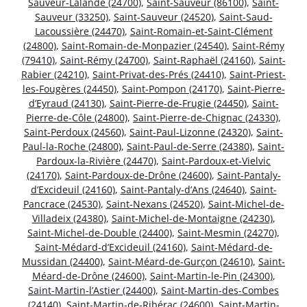
Sauveur-Lalande (24700)
,
Saint-Sauveur (86100)
,
Saint-
Sauveur (33250)
,
Saint-Sauveur (24520)
,
Saint-Saud-
Lacoussière (24470)
,
Saint-Romain-et-Saint-Clément
(24800)
,
Saint-Romain-de-Monpazier (24540)
,
Saint-Rémy
(79410)
,
Saint-Rémy (24700)
,
Saint-Raphaël (24160)
,
Saint-
Rabier (24210)
,
Saint-Privat-des-Prés (24410)
,
Saint-Priest-
les-Fougères (24450)
,
Saint-Pompon (24170)
,
Saint-Pierre-
d’Eyraud (24130)
,
Saint-Pierre-de-Frugie (24450)
,
Saint-
Pierre-de-Côle (24800)
,
Saint-Pierre-de-Chignac (24330)
,
Saint-Perdoux (24560)
,
Saint-Paul-Lizonne (24320)
,
Saint-
Paul-la-Roche (24800)
,
Saint-Paul-de-Serre (24380)
,
Saint-
Pardoux-la-Rivière (24470)
,
Saint-Pardoux-et-Vielvic
(24170)
,
Saint-Pardoux-de-Drône (24600)
,
Saint-Pantaly-
d’Excideuil (24160)
,
Saint-Pantaly-d’Ans (24640)
,
Saint-
Pancrace (24530)
,
Saint-Nexans (24520)
,
Saint-Michel-de-
Villadeix (24380)
,
Saint-Michel-de-Montaigne (24230)
,
Saint-Michel-de-Double (24400)
,
Saint-Mesmin (24270)
,
Saint-Médard-d’Excideuil (24160)
,
Saint-Médard-de-
Mussidan (24400)
,
Saint-Méard-de-Gurçon (24610)
,
Saint-
Méard-de-Drône (24600)
,
Saint-Martin-le-Pin (24300)
,
Saint-Martin-l’Astier (24400)
,
Saint-Martin-des-Combes
(24140)
,
Saint-Martin-de-Ribérac (24600)
,
Saint-Martin-