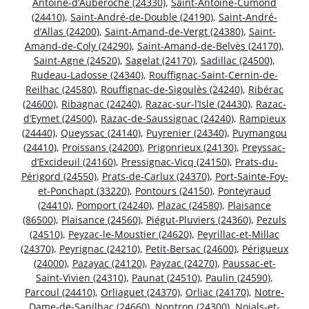
Antoine-d’Auberoche (24330)
,
Saint-Antoine-Cumond
(24410)
,
Saint-André-de-Double (24190)
,
Saint-André-
d’Allas (24200)
,
Saint-Amand-de-Vergt (24380)
,
Saint-
Amand-de-Coly (24290)
,
Saint-Amand-de-Belvès (24170)
,
Saint-Agne (24520)
,
Sagelat (24170)
,
Sadillac (24500)
,
Rudeau-Ladosse (24340)
,
Rouffignac-Saint-Cernin-de-
Reilhac (24580)
,
Rouffignac-de-Sigoulès (24240)
,
Ribérac
(24600)
,
Ribagnac (24240)
,
Razac-sur-l’Isle (24430)
,
Razac-
d’Eymet (24500)
,
Razac-de-Saussignac (24240)
,
Rampieux
(24440)
,
Queyssac (24140)
,
Puyrenier (24340)
,
Puymangou
(24410)
,
Proissans (24200)
,
Prigonrieux (24130)
,
Preyssac-
d’Excideuil (24160)
,
Pressignac-Vicq (24150)
,
Prats-du-
Périgord (24550)
,
Prats-de-Carlux (24370)
,
Port-Sainte-Foy-
et-Ponchapt (33220)
,
Pontours (24150)
,
Ponteyraud
(24410)
,
Pomport (24240)
,
Plazac (24580)
,
Plaisance
(86500)
,
Plaisance (24560)
,
Piégut-Pluviers (24360)
,
Pezuls
(24510)
,
Peyzac-le-Moustier (24620)
,
Peyrillac-et-Millac
(24370)
,
Peyrignac (24210)
,
Petit-Bersac (24600)
,
Périgueux
(24000)
,
Pazayac (24120)
,
Payzac (24270)
,
Paussac-et-
Saint-Vivien (24310)
,
Paunat (24510)
,
Paulin (24590)
,
Parcoul (24410)
,
Orliaguet (24370)
,
Orliac (24170)
,
Notre-
Dame-de-Sanilhac (24660)
,
Nontron (24300)
,
Nojals-et-