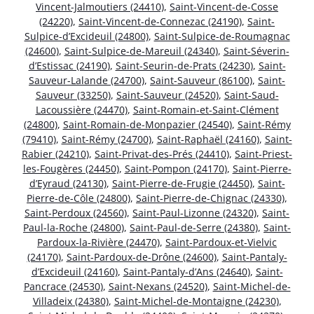
Vincent-Jalmoutiers (24410)
,
Saint-Vincent-de-Cosse
(24220)
,
Saint-Vincent-de-Connezac (24190)
,
Saint-
Sulpice-d’Excideuil (24800)
,
Saint-Sulpice-de-Roumagnac
(24600)
,
Saint-Sulpice-de-Mareuil (24340)
,
Saint-Séverin-
d’Estissac (24190)
,
Saint-Seurin-de-Prats (24230)
,
Saint-
Sauveur-Lalande (24700)
,
Saint-Sauveur (86100)
,
Saint-
Sauveur (33250)
,
Saint-Sauveur (24520)
,
Saint-Saud-
Lacoussière (24470)
,
Saint-Romain-et-Saint-Clément
(24800)
,
Saint-Romain-de-Monpazier (24540)
,
Saint-Rémy
(79410)
,
Saint-Rémy (24700)
,
Saint-Raphaël (24160)
,
Saint-
Rabier (24210)
,
Saint-Privat-des-Prés (24410)
,
Saint-Priest-
les-Fougères (24450)
,
Saint-Pompon (24170)
,
Saint-Pierre-
d’Eyraud (24130)
,
Saint-Pierre-de-Frugie (24450)
,
Saint-
Pierre-de-Côle (24800)
,
Saint-Pierre-de-Chignac (24330)
,
Saint-Perdoux (24560)
,
Saint-Paul-Lizonne (24320)
,
Saint-
Paul-la-Roche (24800)
,
Saint-Paul-de-Serre (24380)
,
Saint-
Pardoux-la-Rivière (24470)
,
Saint-Pardoux-et-Vielvic
(24170)
,
Saint-Pardoux-de-Drône (24600)
,
Saint-Pantaly-
d’Excideuil (24160)
,
Saint-Pantaly-d’Ans (24640)
,
Saint-
Pancrace (24530)
,
Saint-Nexans (24520)
,
Saint-Michel-de-
Villadeix (24380)
,
Saint-Michel-de-Montaigne (24230)
,