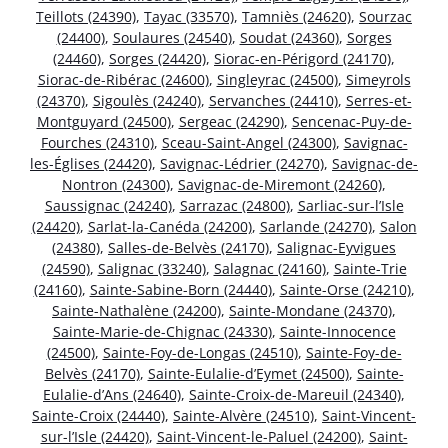
Teillots (24390)
,
Tayac (33570)
,
Tamniès (24620)
,
Sourzac
(24400)
,
Soulaures (24540)
,
Soudat (24360)
,
Sorges
(24460)
,
Sorges (24420)
,
Siorac-en-Périgord (24170)
,
Siorac-de-Ribérac (24600)
,
Singleyrac (24500)
,
Simeyrols
(24370)
,
Sigoulès (24240)
,
Servanches (24410)
,
Serres-et-
Montguyard (24500)
,
Sergeac (24290)
,
Sencenac-Puy-de-
Fourches (24310)
,
Sceau-Saint-Angel (24300)
,
Savignac-
les-Églises (24420)
,
Savignac-Lédrier (24270)
,
Savignac-de-
Nontron (24300)
,
Savignac-de-Miremont (24260)
,
Saussignac (24240)
,
Sarrazac (24800)
,
Sarliac-sur-l’Isle
(24420)
,
Sarlat-la-Canéda (24200)
,
Sarlande (24270)
,
Salon
(24380)
,
Salles-de-Belvès (24170)
,
Salignac-Eyvigues
(24590)
,
Salignac (33240)
,
Salagnac (24160)
,
Sainte-Trie
(24160)
,
Sainte-Sabine-Born (24440)
,
Sainte-Orse (24210)
,
Sainte-Nathalène (24200)
,
Sainte-Mondane (24370)
,
Sainte-Marie-de-Chignac (24330)
,
Sainte-Innocence
(24500)
,
Sainte-Foy-de-Longas (24510)
,
Sainte-Foy-de-
Belvès (24170)
,
Sainte-Eulalie-d’Eymet (24500)
,
Sainte-
Eulalie-d’Ans (24640)
,
Sainte-Croix-de-Mareuil (24340)
,
Sainte-Croix (24440)
,
Sainte-Alvère (24510)
,
Saint-Vincent-
sur-l’Isle (24420)
,
Saint-Vincent-le-Paluel (24200)
,
Saint-