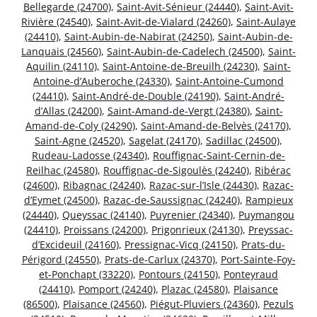
Bellegarde (24700)
,
Saint-Avit-Sénieur (24440)
,
Saint-Avit-
Rivière (24540)
,
Saint-Avit-de-Vialard (24260)
,
Saint-Aulaye
(24410)
,
Saint-Aubin-de-Nabirat (24250)
,
Saint-Aubin-de-
Lanquais (24560)
,
Saint-Aubin-de-Cadelech (24500)
,
Saint-
Aquilin (24110)
,
Saint-Antoine-de-Breuilh (24230)
,
Saint-
Antoine-d’Auberoche (24330)
,
Saint-Antoine-Cumond
(24410)
,
Saint-André-de-Double (24190)
,
Saint-André-
d’Allas (24200)
,
Saint-Amand-de-Vergt (24380)
,
Saint-
Amand-de-Coly (24290)
,
Saint-Amand-de-Belvès (24170)
,
Saint-Agne (24520)
,
Sagelat (24170)
,
Sadillac (24500)
,
Rudeau-Ladosse (24340)
,
Rouffignac-Saint-Cernin-de-
Reilhac (24580)
,
Rouffignac-de-Sigoulès (24240)
,
Ribérac
(24600)
,
Ribagnac (24240)
,
Razac-sur-l’Isle (24430)
,
Razac-
d’Eymet (24500)
,
Razac-de-Saussignac (24240)
,
Rampieux
(24440)
,
Queyssac (24140)
,
Puyrenier (24340)
,
Puymangou
(24410)
,
Proissans (24200)
,
Prigonrieux (24130)
,
Preyssac-
d’Excideuil (24160)
,
Pressignac-Vicq (24150)
,
Prats-du-
Périgord (24550)
,
Prats-de-Carlux (24370)
,
Port-Sainte-Foy-
et-Ponchapt (33220)
,
Pontours (24150)
,
Ponteyraud
(24410)
,
Pomport (24240)
,
Plazac (24580)
,
Plaisance
(86500)
,
Plaisance (24560)
,
Piégut-Pluviers (24360)
,
Pezuls