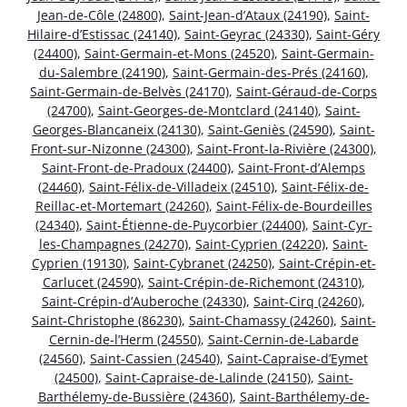
Jean-de-Côle (24800)
,
Saint-Jean-d’Ataux (24190)
,
Saint-
Hilaire-d’Estissac (24140)
,
Saint-Geyrac (24330)
,
Saint-Géry
(24400)
,
Saint-Germain-et-Mons (24520)
,
Saint-Germain-
du-Salembre (24190)
,
Saint-Germain-des-Prés (24160)
,
Saint-Germain-de-Belvès (24170)
,
Saint-Géraud-de-Corps
(24700)
,
Saint-Georges-de-Montclard (24140)
,
Saint-
Georges-Blancaneix (24130)
,
Saint-Geniès (24590)
,
Saint-
Front-sur-Nizonne (24300)
,
Saint-Front-la-Rivière (24300)
,
Saint-Front-de-Pradoux (24400)
,
Saint-Front-d’Alemps
(24460)
,
Saint-Félix-de-Villadeix (24510)
,
Saint-Félix-de-
Reillac-et-Mortemart (24260)
,
Saint-Félix-de-Bourdeilles
(24340)
,
Saint-Étienne-de-Puycorbier (24400)
,
Saint-Cyr-
les-Champagnes (24270)
,
Saint-Cyprien (24220)
,
Saint-
Cyprien (19130)
,
Saint-Cybranet (24250)
,
Saint-Crépin-et-
Carlucet (24590)
,
Saint-Crépin-de-Richemont (24310)
,
Saint-Crépin-d’Auberoche (24330)
,
Saint-Cirq (24260)
,
Saint-Christophe (86230)
,
Saint-Chamassy (24260)
,
Saint-
Cernin-de-l’Herm (24550)
,
Saint-Cernin-de-Labarde
(24560)
,
Saint-Cassien (24540)
,
Saint-Capraise-d’Eymet
(24500)
,
Saint-Capraise-de-Lalinde (24150)
,
Saint-
Barthélemy-de-Bussière (24360)
,
Saint-Barthélemy-de-