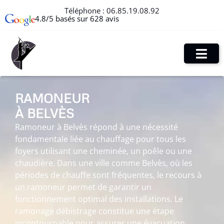
Téléphone :
06.85.19.08.92
4.8/5 basés sur 628 avis
RAMONEUR
À BELVÈS
Ramoneur à Belvès répond à une nécessité
fondamentale liée au chauffage pour tous les
foyers utilisant une cheminée, un poêle ou une
chaudière. Dans une ville comme Belvès, où les
périodes de chauffe sont fréquentes, le recours à
un ramoneur permet de garantir un
fonctionnement optimal des installations. Le
ramonage débistrage constitue une étape
incontournable pour assurer une évacuation