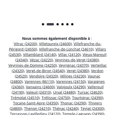
Nous sommes également disponible à
:
Vitrac (24200)
,
Villetoureix (24600)
,
Villefranche-du-
Périgord (24550)
,
Villefranche-de-Lonchat (24610)
,
Villars
(24530)
,
Villamblard (24140)
,
Villac (24120)
,
Vieux-Mareuil
(24340)
,
Vézac (24220)
,
Veyrines-de-Vergt (24380)
,
Veyrines-de-Domme (24250)
,
Veyrignac (24370)
,
Verteillac
(24320)
,
Vergt-de-Biron (24540)
,
Vergt (24380)
,
Verdon
(24520)
,
Vendoire (24320)
,
Vélines (24230)
,
Vaunac
(24800)
,
Varennes (86110)
,
Varennes (24150)
,
Varaignes
(24360)
,
Vanxains (24600)
,
Valojoulx (24290)
,
Vallereuil
(24190)
,
Valeuil (24310)
,
Urval (24480)
,
Tursac (24620)
,
Trémolat (24510)
,
Trélissac (24750)
,
Tourtoirac (24390)
,
Tocane-Saint-Apre (24350)
,
Thonac (24290)
,
Thiviers
(24800)
,
Thenon (24210)
,
Thénac (24240)
,
Teyjat (24300)
,
Terrasson-Lavilledieu (24120)
,
Temple-Laguyon (24390)
,