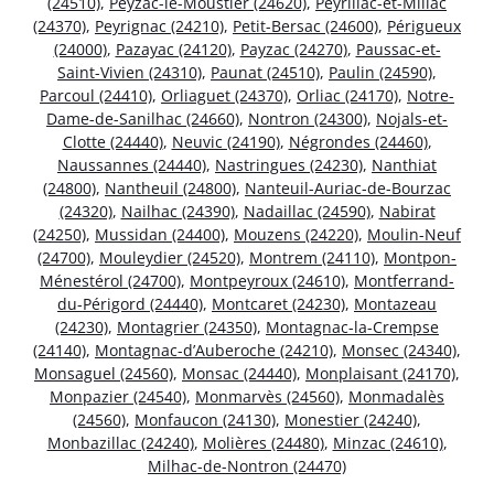
(24510)
,
Peyzac-le-Moustier (24620)
,
Peyrillac-et-Millac
(24370)
,
Peyrignac (24210)
,
Petit-Bersac (24600)
,
Périgueux
(24000)
,
Pazayac (24120)
,
Payzac (24270)
,
Paussac-et-
Saint-Vivien (24310)
,
Paunat (24510)
,
Paulin (24590)
,
Parcoul (24410)
,
Orliaguet (24370)
,
Orliac (24170)
,
Notre-
Dame-de-Sanilhac (24660)
,
Nontron (24300)
,
Nojals-et-
Clotte (24440)
,
Neuvic (24190)
,
Négrondes (24460)
,
Naussannes (24440)
,
Nastringues (24230)
,
Nanthiat
(24800)
,
Nantheuil (24800)
,
Nanteuil-Auriac-de-Bourzac
(24320)
,
Nailhac (24390)
,
Nadaillac (24590)
,
Nabirat
(24250)
,
Mussidan (24400)
,
Mouzens (24220)
,
Moulin-Neuf
(24700)
,
Mouleydier (24520)
,
Montrem (24110)
,
Montpon-
Ménestérol (24700)
,
Montpeyroux (24610)
,
Montferrand-
du-Périgord (24440)
,
Montcaret (24230)
,
Montazeau
(24230)
,
Montagrier (24350)
,
Montagnac-la-Crempse
(24140)
,
Montagnac-d’Auberoche (24210)
,
Monsec (24340)
,
Monsaguel (24560)
,
Monsac (24440)
,
Monplaisant (24170)
,
Monpazier (24540)
,
Monmarvès (24560)
,
Monmadalès
(24560)
,
Monfaucon (24130)
,
Monestier (24240)
,
Monbazillac (24240)
,
Molières (24480)
,
Minzac (24610)
,
Milhac-de-Nontron (24470)