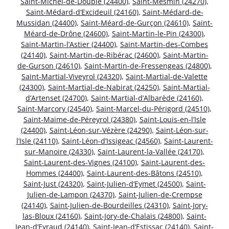
Saint-Michel-de-Double (24400)
,
Saint-Mesmin (24270)
,
Saint-Médard-d’Excideuil (24160)
,
Saint-Médard-de-
Mussidan (24400)
,
Saint-Méard-de-Gurçon (24610)
,
Saint-
Méard-de-Drône (24600)
,
Saint-Martin-le-Pin (24300)
,
Saint-Martin-l’Astier (24400)
,
Saint-Martin-des-Combes
(24140)
,
Saint-Martin-de-Ribérac (24600)
,
Saint-Martin-
de-Gurson (24610)
,
Saint-Martin-de-Fressengeas (24800)
,
Saint-Martial-Viveyrol (24320)
,
Saint-Martial-de-Valette
(24300)
,
Saint-Martial-de-Nabirat (24250)
,
Saint-Martial-
d’Artenset (24700)
,
Saint-Martial-d’Albarède (24160)
,
Saint-Marcory (24540)
,
Saint-Marcel-du-Périgord (24510)
,
Saint-Maime-de-Péreyrol (24380)
,
Saint-Louis-en-l’Isle
(24400)
,
Saint-Léon-sur-Vézère (24290)
,
Saint-Léon-sur-
l’Isle (24110)
,
Saint-Léon-d’Issigeac (24560)
,
Saint-Laurent-
sur-Manoire (24330)
,
Saint-Laurent-la-Vallée (24170)
,
Saint-Laurent-des-Vignes (24100)
,
Saint-Laurent-des-
Hommes (24400)
,
Saint-Laurent-des-Bâtons (24510)
,
Saint-Just (24320)
,
Saint-Julien-d’Eymet (24500)
,
Saint-
Julien-de-Lampon (24370)
,
Saint-Julien-de-Crempse
(24140)
,
Saint-Julien-de-Bourdeilles (24310)
,
Saint-Jory-
las-Bloux (24160)
,
Saint-Jory-de-Chalais (24800)
,
Saint-
Jean-d’Eyraud (24140)
,
Saint-Jean-d’Estissac (24140)
,
Saint-