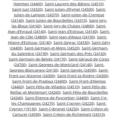
Hommes (24400)
,
Saint-Laurent-des-Bâtons (24510)
,
Saint-Just (24320)
,
Saint-Julien-d’Eymet (24500)
,
Saint-
Julien-de-Lampon (24370)
,
Saint-Julien-de-Crempse
(24140)
,
Saint-Julien-de-Bourdeilles (24310)
,
Saint-Jory-
las-Bloux (24160)
,
Saint-Jory-de-Chalais (24800)
,
Saint-
Jean-d’Eyraud (24140)
,
Saint-Jean-d’Estissac (24140)
,
Saint-
Jean-de-Côle (24800)
,
Saint-Jean-d’Ataux (24190)
,
Saint-
Hilaire-d’Estissac (24140)
,
Saint-Geyrac (24330)
,
Saint-Géry
(24400)
,
Saint-Germain-et-Mons (24520)
,
Saint-Germain-
du-Salembre (24190)
,
Saint-Germain-des-Prés (24160)
,
Saint-Germain-de-Belvès (24170)
,
Saint-Géraud-de-Corps
(24700)
,
Saint-Georges-de-Montclard (24140)
,
Saint-
Georges-Blancaneix (24130)
,
Saint-Geniès (24590)
,
Saint-
Front-sur-Nizonne (24300)
,
Saint-Front-la-Rivière (24300)
,
Saint-Front-de-Pradoux (24400)
,
Saint-Front-d’Alemps
(24460)
,
Saint-Félix-de-Villadeix (24510)
,
Saint-Félix-de-
Reillac-et-Mortemart (24260)
,
Saint-Félix-de-Bourdeilles
(24340)
,
Saint-Étienne-de-Puycorbier (24400)
,
Saint-Cyr-
les-Champagnes (24270)
,
Saint-Cyprien (24220)
,
Saint-
Cyprien (19130)
,
Saint-Cybranet (24250)
,
Saint-Crépin-et-
Carlucet (24590)
,
Saint-Crépin-de-Richemont (24310)
,