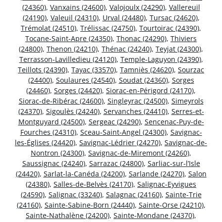
(24360)
,
Vanxains (24600)
,
Valojoulx (24290)
,
Vallereuil
(24190)
,
Valeuil (24310)
,
Urval (24480)
,
Tursac (24620)
,
Trémolat (24510)
,
Trélissac (24750)
,
Tourtoirac (24390)
,
Tocane-Saint-Apre (24350)
,
Thonac (24290)
,
Thiviers
(24800)
,
Thenon (24210)
,
Thénac (24240)
,
Teyjat (24300)
,
Terrasson-Lavilledieu (24120)
,
Temple-Laguyon (24390)
,
Teillots (24390)
,
Tayac (33570)
,
Tamniès (24620)
,
Sourzac
(24400)
,
Soulaures (24540)
,
Soudat (24360)
,
Sorges
(24460)
,
Sorges (24420)
,
Siorac-en-Périgord (24170)
,
Siorac-de-Ribérac (24600)
,
Singleyrac (24500)
,
Simeyrols
(24370)
,
Sigoulès (24240)
,
Servanches (24410)
,
Serres-et-
Montguyard (24500)
,
Sergeac (24290)
,
Sencenac-Puy-de-
Fourches (24310)
,
Sceau-Saint-Angel (24300)
,
Savignac-
les-Églises (24420)
,
Savignac-Lédrier (24270)
,
Savignac-de-
Nontron (24300)
,
Savignac-de-Miremont (24260)
,
Saussignac (24240)
,
Sarrazac (24800)
,
Sarliac-sur-l’Isle
(24420)
,
Sarlat-la-Canéda (24200)
,
Sarlande (24270)
,
Salon
(24380)
,
Salles-de-Belvès (24170)
,
Salignac-Eyvigues
(24590)
,
Salignac (33240)
,
Salagnac (24160)
,
Sainte-Trie
(24160)
,
Sainte-Sabine-Born (24440)
,
Sainte-Orse (24210)
,
Sainte-Nathalène (24200)
,
Sainte-Mondane (24370)
,