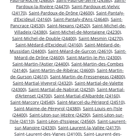
Paul-la-Roche (24800)
,
Saint-Paul-de-Serre (24380)
,
Saint-
Pardoux-la-Rivière (24470)
,
Saint-Pardoux-et-Vielvic
(24170)
,
Saint-Pardoux-de-Drône (24600)
,
Saint-Pantaly-
d’Excideuil (24160)
,
Saint-Pantaly-d’Ans (24640)
,
Saint-
Pancrace (24530)
,
Saint-Nexans (24520)
,
Saint-Michel-de-
Villadeix (24380)
,
Saint-Michel-de-Montaigne (24230)
,
Saint-Michel-de-Double (24400)
,
Saint-Mesmin (24270)
,
Saint-Médard-d’Excideuil (24160)
,
Saint-Médard-de-
Mussidan (24400)
,
Saint-Méard-de-Gurçon (24610)
,
Saint-
Méard-de-Drône (24600)
,
Saint-Martin-le-Pin (24300)
,
Saint-Martin-l’Astier (24400)
,
Saint-Martin-des-Combes
(24140)
,
Saint-Martin-de-Ribérac (24600)
,
Saint-Martin-
de-Gurson (24610)
,
Saint-Martin-de-Fressengeas (24800)
,
Saint-Martial-Viveyrol (24320)
,
Saint-Martial-de-Valette
(24300)
,
Saint-Martial-de-Nabirat (24250)
,
Saint-Martial-
d’Artenset (24700)
,
Saint-Martial-d’Albarède (24160)
,
Saint-Marcory (24540)
,
Saint-Marcel-du-Périgord (24510)
,
Saint-Maime-de-Péreyrol (24380)
,
Saint-Louis-en-l’Isle
(24400)
,
Saint-Léon-sur-Vézère (24290)
,
Saint-Léon-sur-
l’Isle (24110)
,
Saint-Léon-d’Issigeac (24560)
,
Saint-Laurent-
sur-Manoire (24330)
,
Saint-Laurent-la-Vallée (24170)
,
Saint-Laurent-des-Vignes (24100)
,
Saint-Laurent-des-