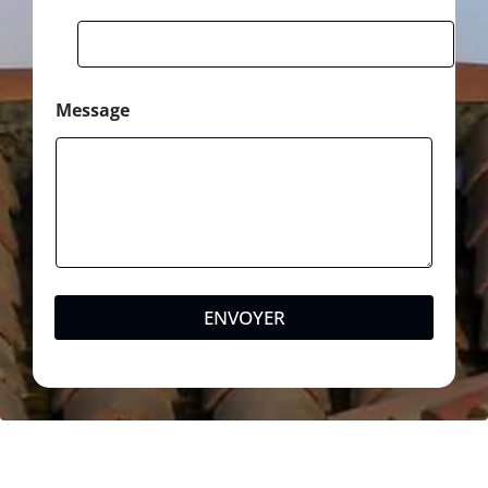
e
Message
ENVOYER