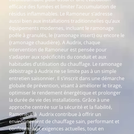
efficace des fumées et limiter l’accumulation de
résidus inflammables. Le Ramoneur s’adresse
aussi bien aux installations traditionnelles qu’aux
équipements modernes, incluant le ramonage
poêle à granulés, le {ramonage insert} ou encore le
{ramonage chaudière}. A Audrix, chaque
intervention de Ramoneur est pensée pour
s’adapter aux spécificités du conduit et aux
habitudes d’utilisation du chauffage. Le ramonage
débistrage à Audrix ne se limite pas à un simple
entretien saisonnier. Il s’inscrit dans une démarche
globale de prévention, visant à améliorer le tirage,
optimiser le rendement énergétique et prolonger
la durée de vie des installations. Grâce à une
approche centrée sur la sécurité et la fiabilité,
Ramoneur à Audrix contribue à offrir un
environnement de chauffage sain, performant et
conforme aux exigences actuelles, tout en