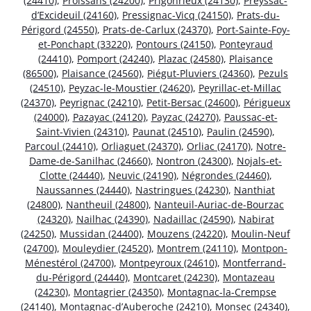
(24410)
,
Proissans (24200)
,
Prigonrieux (24130)
,
Preyssac-
d’Excideuil (24160)
,
Pressignac-Vicq (24150)
,
Prats-du-
Périgord (24550)
,
Prats-de-Carlux (24370)
,
Port-Sainte-Foy-
et-Ponchapt (33220)
,
Pontours (24150)
,
Ponteyraud
(24410)
,
Pomport (24240)
,
Plazac (24580)
,
Plaisance
(86500)
,
Plaisance (24560)
,
Piégut-Pluviers (24360)
,
Pezuls
(24510)
,
Peyzac-le-Moustier (24620)
,
Peyrillac-et-Millac
(24370)
,
Peyrignac (24210)
,
Petit-Bersac (24600)
,
Périgueux
(24000)
,
Pazayac (24120)
,
Payzac (24270)
,
Paussac-et-
Saint-Vivien (24310)
,
Paunat (24510)
,
Paulin (24590)
,
Parcoul (24410)
,
Orliaguet (24370)
,
Orliac (24170)
,
Notre-
Dame-de-Sanilhac (24660)
,
Nontron (24300)
,
Nojals-et-
Clotte (24440)
,
Neuvic (24190)
,
Négrondes (24460)
,
Naussannes (24440)
,
Nastringues (24230)
,
Nanthiat
(24800)
,
Nantheuil (24800)
,
Nanteuil-Auriac-de-Bourzac
(24320)
,
Nailhac (24390)
,
Nadaillac (24590)
,
Nabirat
(24250)
,
Mussidan (24400)
,
Mouzens (24220)
,
Moulin-Neuf
(24700)
,
Mouleydier (24520)
,
Montrem (24110)
,
Montpon-
Ménestérol (24700)
,
Montpeyroux (24610)
,
Montferrand-
du-Périgord (24440)
,
Montcaret (24230)
,
Montazeau
(24230)
,
Montagrier (24350)
,
Montagnac-la-Crempse
(24140)
,
Montagnac-d’Auberoche (24210)
,
Monsec (24340)
,