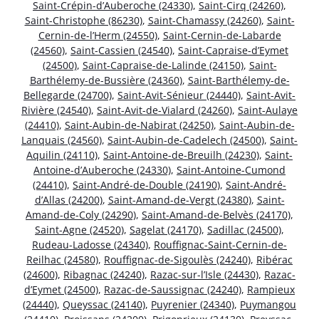
Saint-Crépin-d’Auberoche (24330)
,
Saint-Cirq (24260)
,
Saint-Christophe (86230)
,
Saint-Chamassy (24260)
,
Saint-
Cernin-de-l’Herm (24550)
,
Saint-Cernin-de-Labarde
(24560)
,
Saint-Cassien (24540)
,
Saint-Capraise-d’Eymet
(24500)
,
Saint-Capraise-de-Lalinde (24150)
,
Saint-
Barthélemy-de-Bussière (24360)
,
Saint-Barthélemy-de-
Bellegarde (24700)
,
Saint-Avit-Sénieur (24440)
,
Saint-Avit-
Rivière (24540)
,
Saint-Avit-de-Vialard (24260)
,
Saint-Aulaye
(24410)
,
Saint-Aubin-de-Nabirat (24250)
,
Saint-Aubin-de-
Lanquais (24560)
,
Saint-Aubin-de-Cadelech (24500)
,
Saint-
Aquilin (24110)
,
Saint-Antoine-de-Breuilh (24230)
,
Saint-
Antoine-d’Auberoche (24330)
,
Saint-Antoine-Cumond
(24410)
,
Saint-André-de-Double (24190)
,
Saint-André-
d’Allas (24200)
,
Saint-Amand-de-Vergt (24380)
,
Saint-
Amand-de-Coly (24290)
,
Saint-Amand-de-Belvès (24170)
,
Saint-Agne (24520)
,
Sagelat (24170)
,
Sadillac (24500)
,
Rudeau-Ladosse (24340)
,
Rouffignac-Saint-Cernin-de-
Reilhac (24580)
,
Rouffignac-de-Sigoulès (24240)
,
Ribérac
(24600)
,
Ribagnac (24240)
,
Razac-sur-l’Isle (24430)
,
Razac-
d’Eymet (24500)
,
Razac-de-Saussignac (24240)
,
Rampieux
(24440)
,
Queyssac (24140)
,
Puyrenier (24340)
,
Puymangou