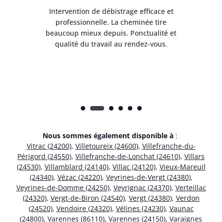
il
Intervention de débistrage efficace et
Ra
professionnelle. La cheminée tire
ri
e
beaucoup mieux depuis. Ponctualité et
ap
.
qualité du travail au rendez-vous.
Nous sommes également disponible à
:
Vitrac (24200)
,
Villetoureix (24600)
,
Villefranche-du-
Périgord (24550)
,
Villefranche-de-Lonchat (24610)
,
Villars
(24530)
,
Villamblard (24140)
,
Villac (24120)
,
Vieux-Mareuil
(24340)
,
Vézac (24220)
,
Veyrines-de-Vergt (24380)
,
Veyrines-de-Domme (24250)
,
Veyrignac (24370)
,
Verteillac
(24320)
,
Vergt-de-Biron (24540)
,
Vergt (24380)
,
Verdon
(24520)
,
Vendoire (24320)
,
Vélines (24230)
,
Vaunac
(24800)
,
Varennes (86110)
,
Varennes (24150)
,
Varaignes