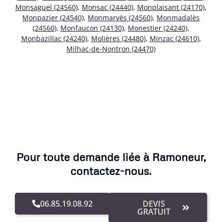
Monsaguel (24560)
,
Monsac (24440)
,
Monplaisant (24170)
,
Monpazier (24540)
,
Monmarvès (24560)
,
Monmadalès
(24560)
,
Monfaucon (24130)
,
Monestier (24240)
,
Monbazillac (24240)
,
Molières (24480)
,
Minzac (24610)
,
Milhac-de-Nontron (24470)
Pour toute demande liée à Ramoneur,
contactez-nous.
06.85.19.08.92
DEVIS
GRATUIT