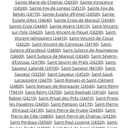
Sainte-Marie-de-Chignac (24330)
,
Sainte-Innocence
(24500)
,
Sainte-Foy-de-Longas (24510)
,
Sainte-Foy-de-
Belvès (24170)
,
Sainte-Eulalie-d’Eymet (24500)
,
Sainte-
Eulalie-d’Ans (24640)
,
Sainte-Croix-de-Mareuil (24340)
,
Sainte-Croix (24440)
,
Sainte-Alvère (24510)
,
Saint-Vincent-
sur-l’Isle (24420)
,
Saint-Vincent-le-Paluel (24200)
,
Saint-
Vincent-Jalmoutiers (24410)
,
Saint-Vincent-de-Cosse
(24220)
,
Saint-Vincent-de-Connezac (24190)
,
Saint-
Sulpice-d’Excideuil (24800)
,
Saint-Sulpice-de-Roumagnac
(24600)
,
Saint-Sulpice-de-Mareuil (24340)
,
Saint-Séverin-
d’Estissac (24190)
,
Saint-Seurin-de-Prats (24230)
,
Saint-
Sauveur-Lalande (24700)
,
Saint-Sauveur (86100)
,
Saint-
Sauveur (33250)
,
Saint-Sauveur (24520)
,
Saint-Saud-
Lacoussière (24470)
,
Saint-Romain-et-Saint-Clément
(24800)
,
Saint-Romain-de-Monpazier (24540)
,
Saint-Rémy
(79410)
,
Saint-Rémy (24700)
,
Saint-Raphaël (24160)
,
Saint-
Rabier (24210)
,
Saint-Privat-des-Prés (24410)
,
Saint-Priest-
les-Fougères (24450)
,
Saint-Pompon (24170)
,
Saint-Pierre-
d’Eyraud (24130)
,
Saint-Pierre-de-Frugie (24450)
,
Saint-
Pierre-de-Côle (24800)
,
Saint-Pierre-de-Chignac (24330)
,
Saint-Perdoux (24560)
,
Saint-Paul-Lizonne (24320)
,
Saint-