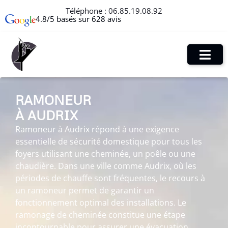
Téléphone :
06.85.19.08.92
4.8/5 basés sur 628 avis
RAMONEUR
À AUDRIX
Ramoneur à Audrix répond à une exigence
essentielle de sécurité domestique pour tous les
foyers utilisant une cheminée, un poêle ou une
chaudière. Dans une ville comme Audrix, où les
périodes de chauffe sont fréquentes, le recours à
un ramoneur permet de garantir un
fonctionnement optimal des installations. Le
ramonage de cheminée constitue une étape
incontournable pour assurer une évacuation