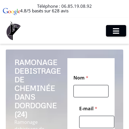
Téléphone :
06.85.19.08.92
4.8/5 basés sur 628 avis
RAMONAGE
DEBISTRAGE
*
Nom
*
DE
M
e
CHEMINÉE
s
s
DANS
a
DORDOGNE
g
E-mail
*
e
(24)
*
Ramonage