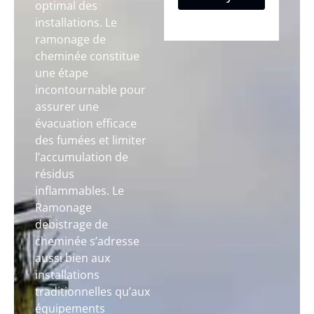
optimal des
installations. Le
ramonage de
cheminée constitue
une étape
incontournable pour
assurer une
évacuation efficace
des fumées et limiter
l’accumulation de
résidus
inflammables. Le
Ramonage
debistrage de
cheminée s’adresse
aussi bien aux
installations
traditionnelles qu’aux
équipements