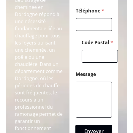
debistrage de
cheminée en
Téléphone
*
Dordogne répond à
une nécessité
fondamentale liée au
chauffage pour tous
Code Postal
*
les foyers utilisant
une cheminée, un
poêle ou une
chaudière. Dans un
département comme
Message
Dordogne, où les
périodes de chauffe
sont fréquentes, le
recours à un
professionnel du
ramonage permet de
garantir un
fonctionnement
Envoyer