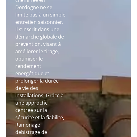
cheminée en
Dordogne ne se
limite pas à un simple
entretien saisonnier.
Il s’inscrit dans une
démarche globale de
prévention, visant à
améliorer le tirage,
optimiser le
rendement
énergétique et
prolonger la durée
de vie des
installations. Grâce à
une approche
centrée sur la
sécurité et la fiabilité,
Ramonage
debistrage de